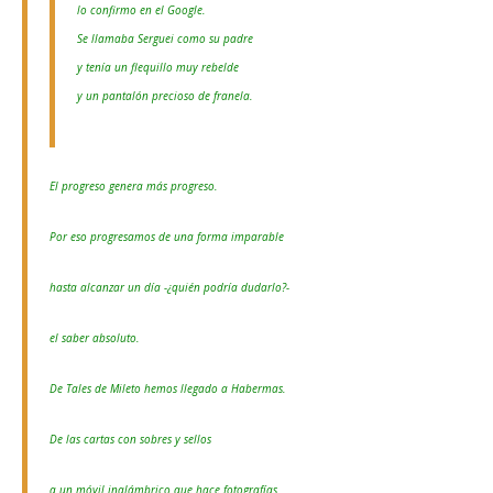
lo confirmo en el Google.
Se llamaba Serguei como su padre
y tenía un flequillo muy rebelde
y un pantalón precioso de franela.
El progreso genera más progreso.
Por eso progresamos de una forma imparable
hasta alcanzar un día -¿quién podría dudarlo?-
el saber absoluto.
De Tales de Mileto hemos llegado a Habermas.
De las cartas con sobres y sellos
a un móvil inalámbrico que hace fotografías