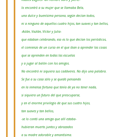
l
o encontró a su mujer que se llamaba Bela,
una dulce y buenísima persona, según decían todos,
ni a ninguno de aquellos cuatro hijos, tan suaves y tan bellos,
-Aslán, Vazlán, Víctor y Julia-
que estaban celebrando, eso es lo que decían los periódicos,
el comienzo de un curso en el que iban a aprender las cosas
que se aprenden en todas las escuelas
y a jugar al balón con los amigos.
N
o encontró ni siquiera sus cadáveres. No dijo una palabra.
Se fue a su casa sólo y se quedó pensando
en la inmensa fortuna que tenía de ya no tener nada,
si siquiera un futuro del que preocuparse,
y en el enorme privilegio de que sus cuatro hijos,
tan suaves y tan bellos,
-se lo contó una amiga que allí estaba-
hubieran muerto juntos y abrazados
a su madre adorable y amantísima.