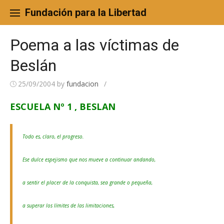
Skip
to
Fundación para la Libertad
content
Poema a las víctimas de
Beslán
25/09/2004
by
fundacion
/
ESCUELA Nº 1 , BESLAN
Todo es, claro, el progreso.
Ese dulce espejismo que nos mueve a continuar andando,
a sentir el placer de la conquista, sea grande o pequeña,
a superar los límites de las limitaciones,