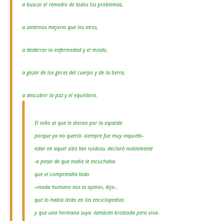
a buscar el remedio de todos los problemas,
a sentirnos mejores que los otros,
a desterrar la enfermedad y el miedo,
a gozar de los goces del cuerpo y de la tierra,
a descubrir la paz y el equilibrio.
El niño al que le dieron por la espalda
porque ya no quería -siempre fue muy inquieto-
estar en aquel sitio tan ruidoso, declaró noblemente
-a pesar de que nadie le escuchaba-
que el comprendía todo
-«nada humano nos es ajeno», dijo-,
que lo había leído en las enciclopedias
y que una hermana suya -también tiroteada pero viva-