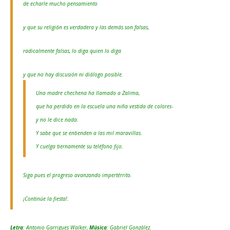
de echarle mucho pensamiento
y que su religión es verdadera y las demás son falsas,
radicalmente falsas, lo diga quien lo diga
y que no hay discusión ni diálogo posible.
Una madre chechena ha llamado a Zalima,
que ha perdido en la escuela una niña vestida de colores-
y no le dice nada.
Y sabe que se entienden a las mil maravillas.
Y cuelga tiernamente su teléfono fijo.
Siga pues el progreso avanzando impertérrito.
¡Continúe la fiesta!.
Letra
: Antonio Garrigues Walker,
Música
: Gabriel González.