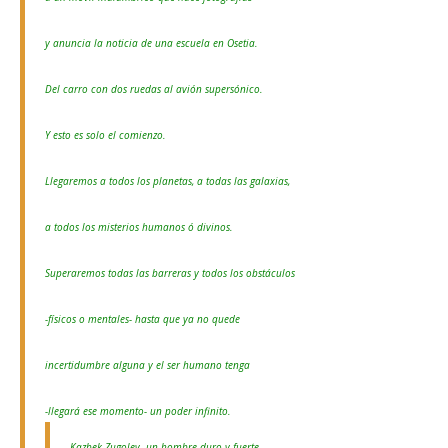
y anuncia la noticia de una escuela en Osetia.
Del carro con dos ruedas al avión supersónico.
Y esto es solo el comienzo.
Llegaremos a todos los planetas, a todas las galaxias,
a todos los misterios humanos ó divinos.
Superaremos todas las barreras y todos los obstáculos
-físicos o mentales- hasta que ya no quede
incertidumbre alguna y el ser humano tenga
-llegará ese momento- un poder infinito.
Kazbek Zugolev -un hombre duro y fuerte-