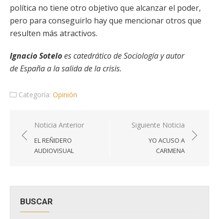
política no tiene otro objetivo que alcanzar el poder,
pero para conseguirlo hay que mencionar otros que
resulten más atractivos.
Ignacio Sotelo
es catedrático de Sociología y autor
de España a la salida de la crisis.
Categoría:
Opinión
Navegación
Noticia Anterior
Siguiente Noticia
de
EL REÑIDERO
YO ACUSO A
entradas
AUDIOVISUAL
CARMENA
BUSCAR