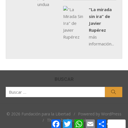
“La mirada
sin ira” de
Javier
Rupérez
más
información...
BUSCAR
Buscar
Busca
por:
© 2026 Fundación para la Libertad
/
Powered by WordPress
/
Theme by Design Lab
Facebook
Twitter
WhatsApp
Email
Comparti