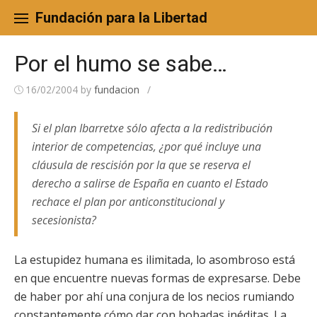
Skip
to
Fundación para la Libertad
content
Por el humo se sabe…
16/02/2004
by
fundacion
/
Si el plan Ibarretxe sólo afecta a la redistribución
interior de competencias, ¿por qué incluye una
cláusula de rescisión por la que se reserva el
derecho a salirse de España en cuanto el Estado
rechace el plan por anticonstitucional y
secesionista?
La estupidez humana es ilimitada, lo asombroso está
en que encuentre nuevas formas de expresarse. Debe
de haber por ahí una conjura de los necios rumiando
constantemente cómo dar con bobadas inéditas. La