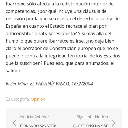
Ibarretxe sólo afecta a la redistribución interior de
competencias, ¿por qué incluye una cláusula de
rescisión por la que se reserva el derecho a salirse de
España en cuanto el Estado rechace el plan por
anticonstitucional y secesionista? Y si más allá del
humo lo que quiere Ibarretxe es irse, ¿no deja bien
claro el borrador de Constitución europea que no se
puede ir contra la integridad territorial de los Estados
que la suscriben? Pues eso, que para ahumados, el
salmón.
Javier Mina, EL PAÍS/PAÍS VASCO, 16/2/2004
Categoría:
Opinión
Navegación
Noticia Anterior
Siguiente Noticia
de
FERNANDO SAVATER:
QUÉ SE ENSEÑA Y SE