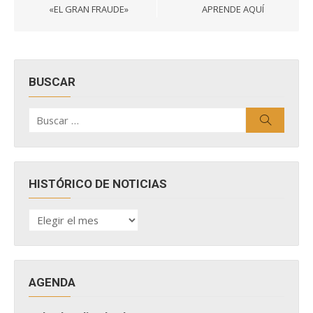
entradas
«EL GRAN FRAUDE»
APRENDE AQUÍ
BUSCAR
Buscar
Buscar
por:
HISTÓRICO DE NOTICIAS
HISTÓRICO
DE
NOTICIAS
AGENDA