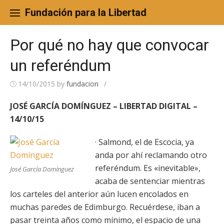
Skip
to
Fundación para la Libertad
content
Por qué no hay que convocar
un referéndum
14/10/2015
by
fundacion
/
JOSÉ GARCÍA DOMÍNGUEZ – LIBERTAD DIGITAL –
14/10/15
· Salmond, el de Escocia, ya
anda por ahí reclamando otro
referéndum. Es «inevitable»,
José García Domínguez
acaba de sentenciar mientras
los carteles del anterior aún lucen encolados en
muchas paredes de Edimburgo. Recuérdese, iban a
pasar treinta años como mínimo, el espacio de una