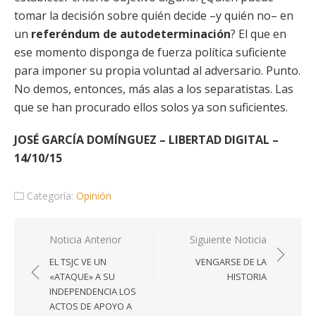
tomar la decisión sobre quién decide –y quién no– en
un
referéndum de autodeterminación
? El que en
ese momento disponga de fuerza política suficiente
para imponer su propia voluntad al adversario. Punto.
No demos, entonces, más alas a los separatistas. Las
que se han procurado ellos solos ya son suficientes.
JOSÉ GARCÍA DOMÍNGUEZ – LIBERTAD DIGITAL –
14/10/15
Categoría:
Opinión
Navegación
Noticia Anterior
Siguiente Noticia
de
EL TSJC VE UN
VENGARSE DE LA
entradas
«ATAQUE» A SU
HISTORIA
INDEPENDENCIA LOS
ACTOS DE APOYO A