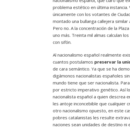
nacionalismo español, que claro que exis
problema estético en última instancia. 
únicamente con los votantes de Ciudad
montado una bullanga callejera similar 
Pero no. A la concentración de la Plaz
uno más. Treinta mil almas calculan lo
con sifón.
Al nacionalismo español realmente exi
cuantos postulamos
preservar la un
de cara semántico. Ya que se ha demost
digámonos nacionalistas españoles sin 
mundo tiene que ser nacionalista. Para e
por estricto imperativo genético. Así l
nacionalista español a quien descrea e
les antoje inconcebible que cualquier c
otro nacionalismo opuesto, en este ca
pobres catalanistas les resulte extrav
naciones sean unidades de destino ni en