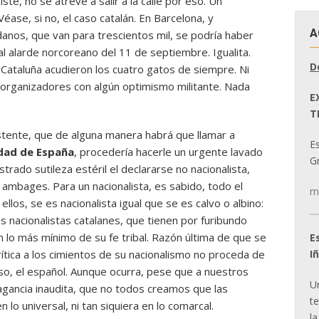
te, no se atreve a salir a la calle por eso. Un
Véase, si no, el caso catalán. En Barcelona, y
A
anos, que van para trescientos mil, se podría haber
al alarde norcoreano del 11 de septiembre. Igualita.
D
a Cataluña acudieron los cuatro gatos de siempre. Ni
s organizadores con algún optimismo militante. Nada
E
T
stente, que de alguna manera habrá que llamar a
E
idad de España
, procedería hacerle un urgente lavado
Gr
rado sutileza estéril el declararse no nacionalista,
ambages. Para un nacionalista, es sabido, todo el
m
llos, se es nacionalista igual que se es calvo o albino:
os nacionalistas catalanes, que tienen por furibundo
n lo más mínimo de su fe tribal. Razón última de que se
E
I
rítica a los cimientos de su nacionalismo no proceda de
so, el español. Aunque ocurra, pese que a nuestros
U
agancia inaudita, que no todos creamos que las
t
 lo universal, ni tan siquiera en lo comarcal.
la