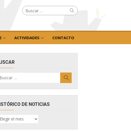
Buscar
Buscar
por:
E
ACTIVIDADES
CONTACTO
USCAR
uscar
Buscar
r:
ISTÓRICO DE NOTICIAS
ISTÓRICO
E
OTICIAS