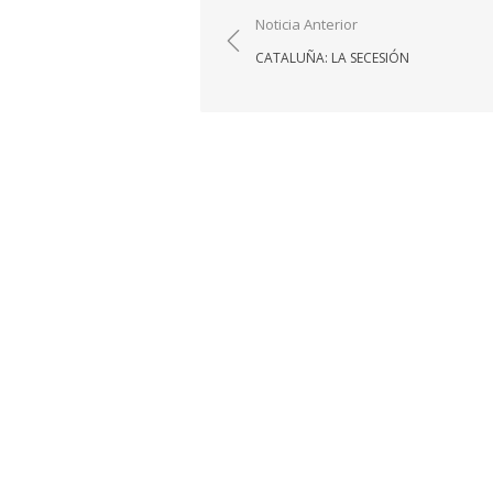
Navegación
Noticia Anterior
de
CATALUÑA: LA SECESIÓN
entradas