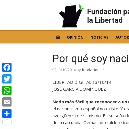
Skip
to
Fundación p
content
la Libertad
OPINIÓN
NOTICIAS
AUTOR
Por qué soy naci
13/10/2014
by
fundacion
/
Facebook
LIBERTAD DIGITAL 13/10/14
Twitter
JOSÉ GARCÍA DOMÍNGUEZ
WhatsApp
Nada más fácil que reconocer a un 
el nacionalismo español no existe. Y e
Email
avergüenza de sí mismo. Es su seña d
de la carcundia. Demasiado folclore ic
Compartir