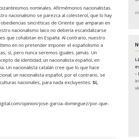
izantinismos nominales. Afirmémonos nacionalistas.
m
ro nacionalismo se parezca al colesterol, que lo hay
 obediencias sincréticas de Oriente que amparan en
uestro nacionalismo laico no debería escandalizarse
les que cohabitan en España. Al contrario, nuestro
N
ltimo en no pretender imponer el españolismo a
as, sí, pero nunca seremos iguales. Jamás. Un
L
ncepto de identidad; un nacionalista español, en
e
ía. Un nacionalista catalán cree que lo que hace
-
cional; un nacionalista español, por el contrario, se
I
ulturas nacionales, para nada excluyentes.
Sí,
ví
digital.com/opinion/jose-garcia-dominguez/por-que-