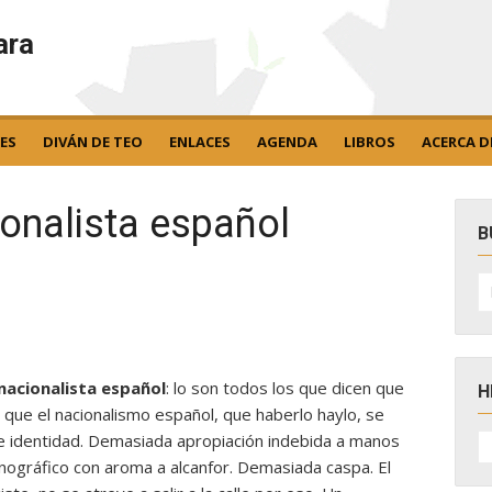
ara
ES
DIVÁN DE TEO
ENLACES
AGENDA
LIBROS
ACERCA D
onalista español
B
B
po
nacionalista español
: lo son todos los que dicen que
H
s que el nacionalismo español, que haberlo haylo, se
H
e identidad. Demasiada apropiación indebida a manos
D
onográfico con aroma a alcanfor. Demasiada caspa. El
N