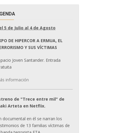
GENDA
el 5 de Julio al 4 de Agosto
XPO DE HIPERCOR A ERMUA, EL
ERRORISMO Y SUS VÍCTIMAS
spacio Joven Santander. Entrada
atuita
ás información
streno de "Trece entre mil" de
ñaki Arteta en Netflix.
n documental en él se narran los
estimonios de 13 familias víctimas de
 banda terrorista ETA.