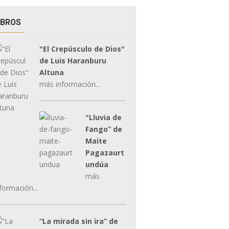
IBROS
"El Crepúsculo de Dios"
de Luis Haranburu
Altuna
más información...
"Lluvia de
Fango” de
Maite
Pagazaurt
undúa
más
formación...
“La mirada sin ira” de