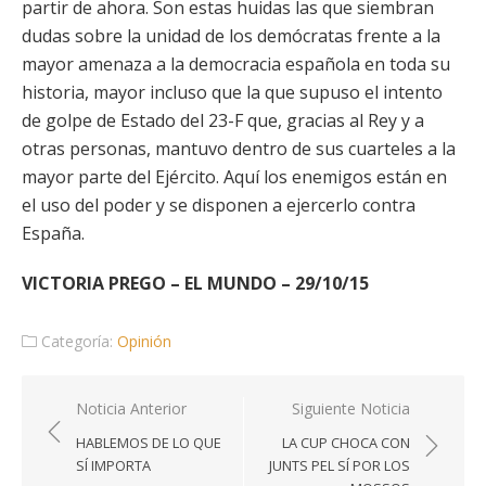
partir de ahora. Son estas huidas las que siembran
dudas sobre la unidad de los demócratas frente a la
mayor amenaza a la democracia española en toda su
historia, mayor incluso que la que supuso el intento
de golpe de Estado del 23-F que, gracias al Rey y a
otras personas, mantuvo dentro de sus cuarteles a la
mayor parte del Ejército. Aquí los enemigos están en
el uso del poder y se disponen a ejercerlo contra
España.
VICTORIA PREGO – EL MUNDO – 29/10/15
Categoría:
Opinión
Navegación
Noticia Anterior
Siguiente Noticia
de
HABLEMOS DE LO QUE
LA CUP CHOCA CON
entradas
SÍ IMPORTA
JUNTS PEL SÍ POR LOS