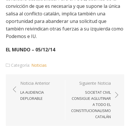
convicción de que es necesaria y que supone la única
salisa al conflicto catalán, implica también una
oportunidad para abanderar una solicitud que
también reivindican otras fuerzas a su izquierda como
Podemos e IU.
EL MUNDO – 05/12/14
Categoría:
Noticias
Navegación
Noticia Anterior
Siguiente Noticia
de
LA AUDIENCIA
SOCIETAT CIVIL
entradas
DEPLORABLE
CONSIGUE AGLUTINAR
A TODO EL
CONSTITUCIONALISMO
CATALÁN