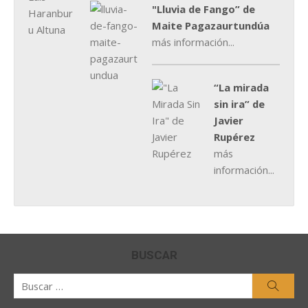
"Lluvia de Fango” de
Maite Pagazaurtundúa
más información...
“La mirada
sin ira” de
Javier
Rupérez
más
información...
BUSCAR
Buscar
Busca
por: