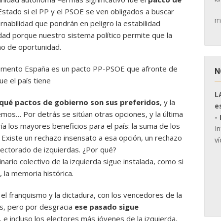
l Estado si el PP y el PSOE se ven obligados a buscar
m
bilidad que pondrán en peligro la estabilidad
midad porque nuestro sistema político permite que la
no de oportunidad.
omento España es un pacto PP-PSOE que afronte de
N
e el país tiene
L
qué pactos de gobierno son sus preferidos
, y la
e
os… Por detrás se sitúan otras opciones, y la última
-
ía los mayores beneficios para el país: la suma de los
I
 Existe un rechazo insensato a esa opción, un rechazo
ví
ectorado de izquierdas. ¿Por qué?
rio colectivo de la izquierda sigue instalada, como si
 la memoria histórica.
n el franquismo y la dictadura, con los vencedores de la
s, pero por desgracia
ese pasado sigue
, e incluso los electores más jóvenes de la izquierda,