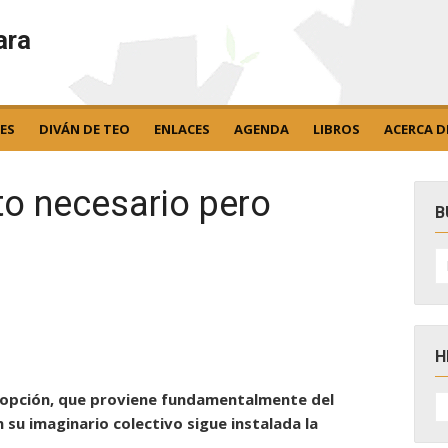
ara
ES
DIVÁN DE TEO
ENLACES
AGENDA
LIBROS
ACERCA D
to necesario pero
B
B
po
H
H
a opción, que proviene fundamentalmente del
D
su imaginario colectivo sigue instalada la
N