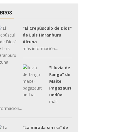
IBROS
"El Crepúsculo de Dios"
de Luis Haranburu
Altuna
más información...
"Lluvia de
Fango” de
Maite
Pagazaurt
undúa
más
formación...
“La mirada sin ira” de