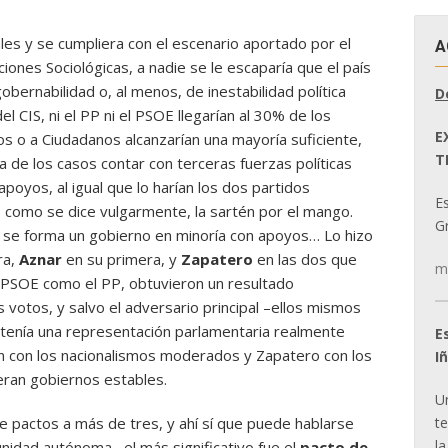
les y se cumpliera con el escenario aportado por el
A
iones Sociológicas, a nadie se le escaparía que el país
obernabilidad o, al menos, de inestabilidad política
D
 CIS, ni el PP ni el PSOE llegarían al 30% de los
E
s o a Ciudadanos alcanzarían una mayoría suficiente,
T
a de los casos contar con terceras fuerzas políticas
poyos, al igual que lo harían los dos partidos
E
como se dice vulgarmente, la sartén por el mango.
Gr
e se forma un gobierno en minoría con apoyos… Lo hizo
ra,
Aznar
en su primera, y
Zapatero
en las dos que
m
l PSOE como el PP, obtuvieron un resultado
s votos, y salvo el adversario principal –ellos mismos
 tenía una representación parlamentaria realmente
E
ron con los nacionalismos moderados y Zapatero con los
I
eran gobiernos estables.
U
t
 pactos a más de tres, y ahí sí que puede hablarse
la
nidad autónoma –el más significativo fue el
pacto de