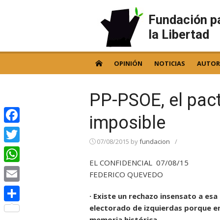
Skip
to
Fundación p
content
la Libertad
OPINIÓN
NOTICIAS
AUTOR
PP-PSOE, el pac
imposible
Facebook
07/08/2015
by
fundacion
/
Twitter
EL CONFIDENCIAL 07/08/15
WhatsApp
FEDERICO QUEVEDO
Email
· Existe un rechazo insensato a es
electorado de izquierdas porque en 
Compartir
memoria histórica