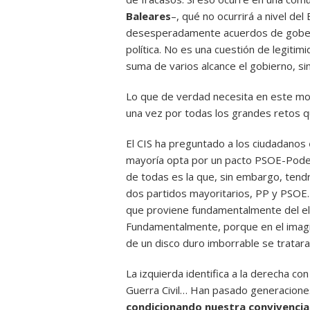
Baleares
–, qué no ocurrirá a nivel de
desesperadamente acuerdos de goberna
política. No es una cuestión de legiti
suma de varios alcance el gobierno, si
Lo que de verdad necesita en este m
una vez por todas los grandes retos qu
El CIS ha preguntado a los ciudadanos
mayoría opta por un pacto PSOE-Podem
de todas es la que, sin embargo, tendr
dos partidos mayoritarios, PP y PSOE.
que proviene fundamentalmente del el
Fundamentalmente, porque en el imagina
de un disco duro imborrable se tratara,
La izquierda identifica a la derecha co
Guerra Civil… Han pasado generacione
condicionando nuestra convivencia