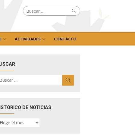
Buscar
Buscar
por:
E
ACTIVIDADES
CONTACTO
USCAR
uscar
Buscar
r:
ISTÓRICO DE NOTICIAS
ISTÓRICO
E
OTICIAS