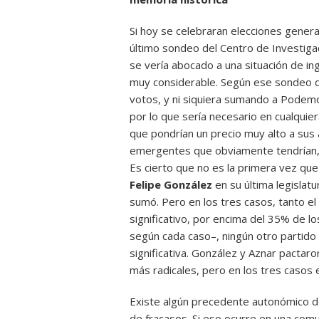
Si hoy se celebraran elecciones genera
último sondeo del Centro de Investigac
se vería abocado a una situación de ing
muy considerable. Según ese sondeo del
votos, y ni siquiera sumando a Podemo
por lo que sería necesario en cualquier
que pondrían un precio muy alto a sus a
emergentes que obviamente tendrían, 
Es cierto que no es la primera vez qu
Felipe González
en su última legislatu
sumó. Pero en los tres casos, tanto e
significativo, por encima del 35% de lo
según cada caso–, ningún otro partido
significativa. González y Aznar pacta
más radicales, pero en los tres casos 
Existe algún precedente autonómico de
de fracasos. Si eso ocurre en una comu