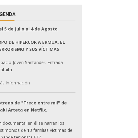
GENDA
el 5 de Julio al 4 de Agosto
XPO DE HIPERCOR A ERMUA, EL
ERRORISMO Y SUS VÍCTIMAS
spacio Joven Santander. Entrada
atuita
ás información
streno de "Trece entre mil" de
ñaki Arteta en Netflix.
n documental en él se narran los
estimonios de 13 familias víctimas de
 banda terrorista ETA.