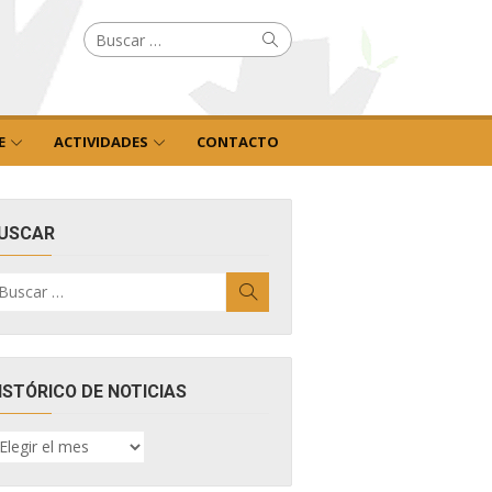
Buscar
Buscar
por:
E
ACTIVIDADES
CONTACTO
USCAR
uscar
Buscar
r:
ISTÓRICO DE NOTICIAS
ISTÓRICO
E
OTICIAS