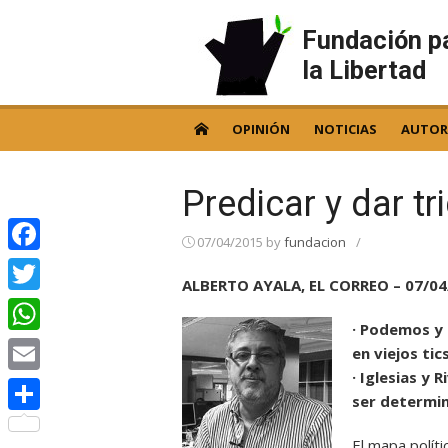
Skip
to
Fundación p
content
la Libertad
OPINIÓN
NOTICIAS
AUTOR
Predicar y dar tr
07/04/2015
by
fundacion
/
Facebook
ALBERTO AYALA, EL CORREO – 07/04
Twitter
· Podemos y
WhatsApp
en viejos ti
· Iglesias y
Email
ser determin
Compartir
El mapa polít