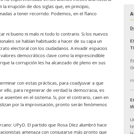
 la irrupción de dos siglas que, en principio,
amadas a tener recorrido: Podemos, en el flanco
A
D
ar ni bueno ni malo ni todo lo contrario. Si los nuevos
E
cionales se habían habituado a hacer de su capa un
T
trato electoral con los ciudadanos. A invadir espacios
valores democráticos clave como la imprescindible
E
que la corrupción les ha alcanzado de pleno en sus
Gr
m
 terminar con estas prácticas, para coadyuvar a que
r ello, para regenerar de verdad la democracia, es
 asienten en el sistema. Si, por el contrario, caen en
E
deslizan por la improvisación, pronto serán fenómenos
I
U
ercano: UPyD. El partido que Rosa Díez alumbró hace
t
racionistas amenaza con conjugarse más pronto que
la