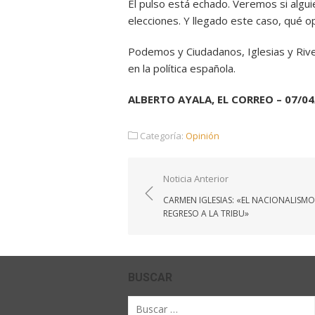
El pulso está echado. Veremos si alguie
elecciones. Y llegado este caso, qué op
Podemos y Ciudadanos, Iglesias y Riv
en la política española.
ALBERTO AYALA, EL CORREO – 07/04
Categoría:
Opinión
Navegación
Noticia Anterior
de
CARMEN IGLESIAS: «EL NACIONALISMO 
entradas
REGRESO A LA TRIBU»
BUSCAR
Buscar
por: