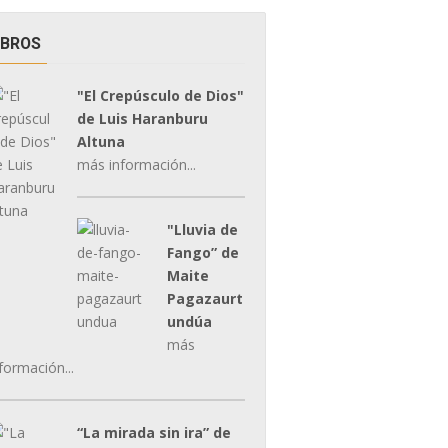
IBROS
"El Crepúsculo de Dios"
de Luis Haranburu
Altuna
más información...
"Lluvia de
Fango” de
Maite
Pagazaurt
undúa
más
formación...
“La mirada sin ira” de