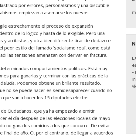
lastrado por errores, personalismos y una discutible
m
s abismos empiezan a asomarse los nuevos.
igile estrechamente el proceso de expansión
dentro de lo lógico y hasta de lo exigible. Pero una
 y arribistas, y otra bien diferente tirar de dedazo e
N
el peor estilo del llamado ‘socialismo real’, como está
adi las tensiones amenazan con derivar en fractura.
L
e
determinados comportamientos políticos. Está muy
-
nes para ganarlas y terminar con las prácticas de la
I
ndalucía, Podemos obtiene un brillante resultado,
ví
 que no se puede hacer es semidesaparecer cuando no
lo que van a hacer los 15 diputados electos.
 de Ciudadanos, que ya ha empezado a emitir
er el día después de las elecciones locales de mayo–
do no gana los comicios a los que concurre. De evitar
 final de año. O, por el contrario, de llegar a acuerdos