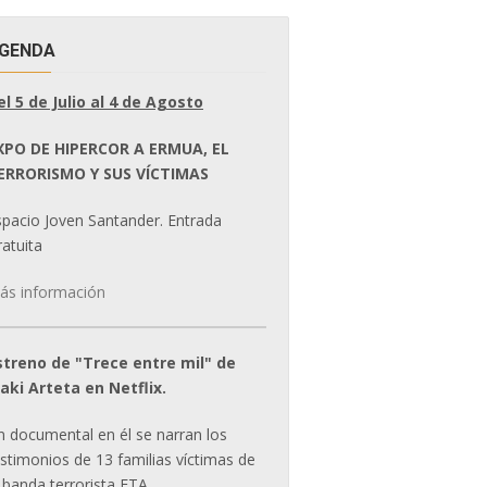
GENDA
el 5 de Julio al 4 de Agosto
XPO DE HIPERCOR A ERMUA, EL
ERRORISMO Y SUS VÍCTIMAS
spacio Joven Santander. Entrada
atuita
ás información
streno de "Trece entre mil" de
ñaki Arteta en Netflix.
n documental en él se narran los
estimonios de 13 familias víctimas de
 banda terrorista ETA.