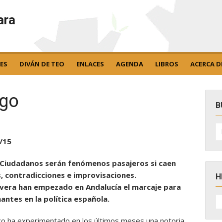
ara
ES
DIVÁN DE TEO
ENLACES
AGENDA
LIBROS
ACERCA D
igo
B
B
po
/15
 Ciudadanos serán fenómenos pasajeros si caen
cs, contradicciones e improvisaciones.
H
 Rivera han empezado en Andalucía el marcaje para
H
antes en la política española.
D
N
ico ha experimentado en los últimos meses una notoria