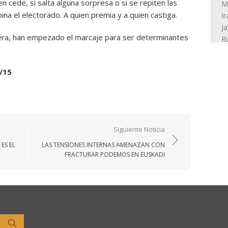
n cede, si salta alguna sorpresa o si se repiten las
ina el electorado. A quien premia y a quien castiga.
era, han empezado el marcaje para ser determinantes
/15
Siguiente Noticia
ES EL
LAS TENSIONES INTERNAS AMENAZAN CON
FRACTURAR PODEMOS EN EUSKADI
Buscar