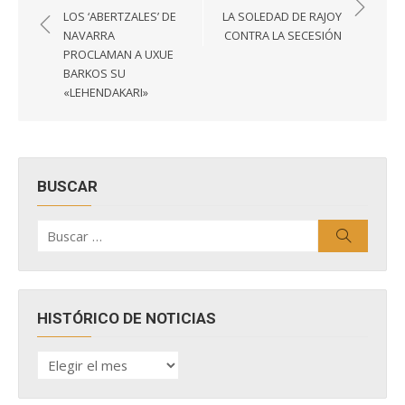
de
LOS ‘ABERTZALES’ DE
LA SOLEDAD DE RAJOY
entradas
NAVARRA
CONTRA LA SECESIÓN
PROCLAMAN A UXUE
BARKOS SU
«LEHENDAKARI»
BUSCAR
Buscar
Buscar
por:
HISTÓRICO DE NOTICIAS
HISTÓRICO
DE
NOTICIAS