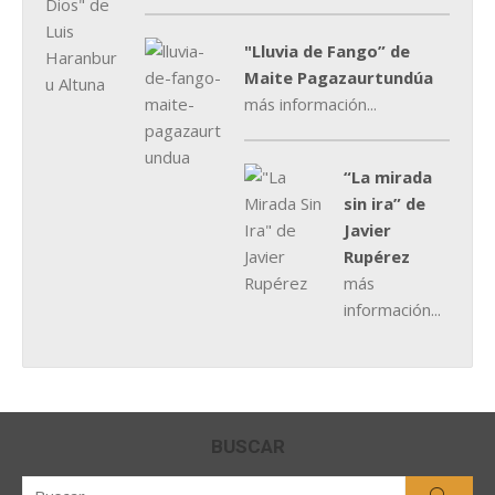
"Lluvia de Fango” de
Maite Pagazaurtundúa
más información...
“La mirada
sin ira” de
Javier
Rupérez
más
información...
BUSCAR
Buscar