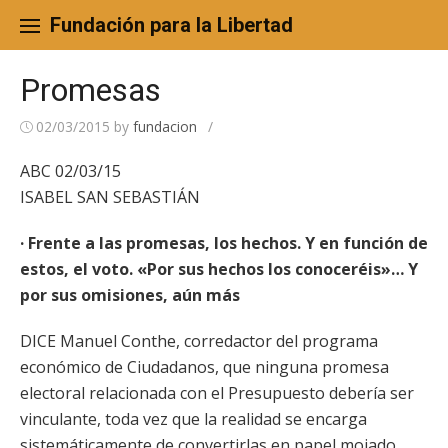
Skip
to
Fundación para la Libertad
content
Promesas
02/03/2015
by
fundacion
/
ABC 02/03/15
ISABEL SAN SEBASTIÁN
· Frente a las promesas, los hechos. Y en función de
estos, el voto. «Por sus hechos los conoceréis»… Y
por sus omisiones, aún más
DICE Manuel Conthe, corredactor del programa
económico de Ciudadanos, que ninguna promesa
electoral relacionada con el Presupuesto debería ser
vinculante, toda vez que la realidad se encarga
sistemáticamente de convertirlas en papel mojado.