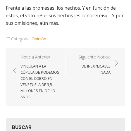
Frente a las promesas, los hechos. Y en función de
estos, el voto. «Por sus hechos les conoceréis»… Y por
sus omisiones, aún más.
Categoría:
Opinión
Navegación
Noticia Anterior
Siguiente Noticia
de
VINCULAN A LA
DE INEXPLICABLE
entradas
CÚPULA DE PODEMOS
NADA
CON EL COBRO EN
VENEZUELA DE 3,5
MILLONES EN OCHO
AÑOS
BUSCAR