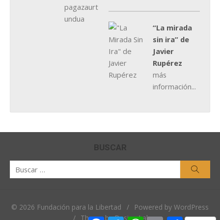
“La mirada
sin ira” de
Javier
Rupérez
más
información...
BUSCAR
Buscar
Busca
por:
© 2026 Fundación para la Libertad
/
Powered by WordPress
/
Theme by Design Lab