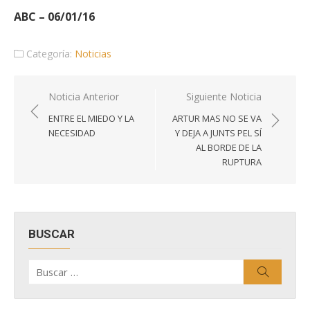
ABC – 06/01/16
Categoría:
Noticias
Navegación
Noticia Anterior
Siguiente Noticia
de
ENTRE EL MIEDO Y LA
ARTUR MAS NO SE VA
entradas
NECESIDAD
Y DEJA A JUNTS PEL SÍ
AL BORDE DE LA
RUPTURA
BUSCAR
Buscar
Buscar
por: