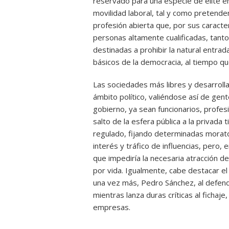
reservado para una especie de élite 
movilidad laboral, tal y como pretende
profesión abierta que, por sus caracter
personas altamente cualificadas, tanto
destinadas a prohibir la natural entrada
básicos de la democracia, al tiempo qu
Las sociedades más libres y desarrolla
ámbito político, valiéndose así de ge
gobierno, ya sean funcionarios, profes
salto de la esfera pública a la privad
regulado, fijando determinadas morator
interés y tráfico de influencias, pero, 
que impediría la necesaria atracción de 
por vida. Igualmente, cabe destacar e
una vez más, Pedro Sánchez, al defend
mientras lanza duras críticas al fichaje
empresas.