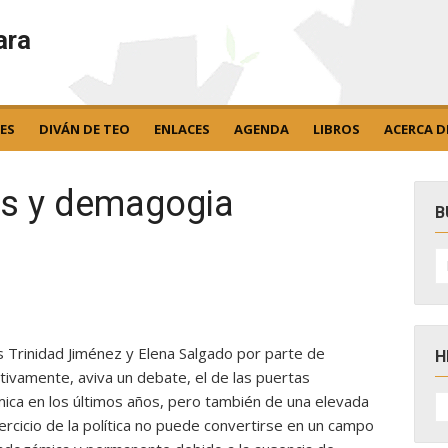
ara
ES
DIVÁN DE TEO
ENLACES
AGENDA
LIBROS
ACERCA D
ias y demagogia
B
B
po
as Trinidad Jiménez y Elena Salgado por parte de
H
ivamente, aviva un debate, el de las puertas
H
mica en los últimos años, pero también de una elevada
D
ercicio de la política no puede convertirse en un campo
N