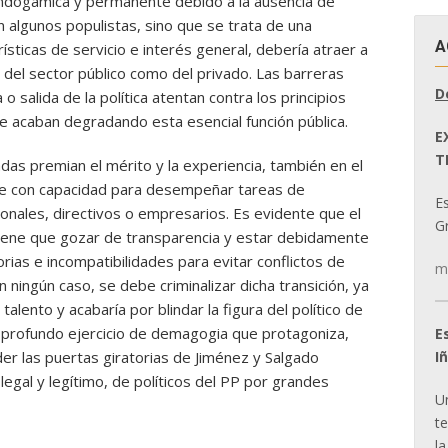
endogámica y permanente debido a la ausencia de
n algunos populistas, sino que se trata de una
A
ísticas de servicio e interés general, debería atraer a
 del sector público como del privado. Las barreras
D
 o salida de la política atentan contra los principios
e acaban degradando esta esencial función pública.
E
T
das premian el mérito y la experiencia, también en el
nte con capacidad para desempeñar tareas de
E
ionales, directivos o empresarios. Es evidente que el
Gr
a tiene que gozar de transparencia y estar debidamente
ias e incompatibilidades para evitar conflictos de
m
en ningún caso, se debe criminalizar dicha transición, ya
talento y acabaría por blindar la figura del político de
l profundo ejercicio de demagogia que protagoniza,
E
I
er las puertas giratorias de Jiménez y Salgado
, legal y legítimo, de políticos del PP por grandes
U
t
la