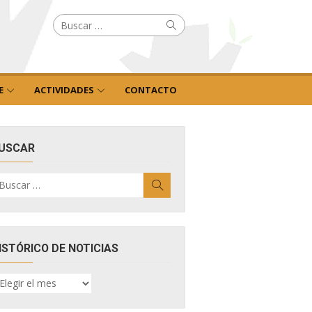
Buscar
Buscar
por:
E
ACTIVIDADES
CONTACTO
USCAR
uscar
Buscar
r:
ISTÓRICO DE NOTICIAS
ISTÓRICO
E
OTICIAS