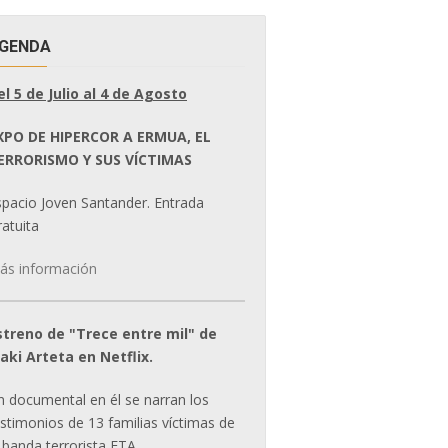
GENDA
el 5 de Julio al 4 de Agosto
XPO DE HIPERCOR A ERMUA, EL
ERRORISMO Y SUS VÍCTIMAS
spacio Joven Santander. Entrada
atuita
ás información
streno de "Trece entre mil" de
ñaki Arteta en Netflix.
n documental en él se narran los
estimonios de 13 familias víctimas de
 banda terrorista ETA.