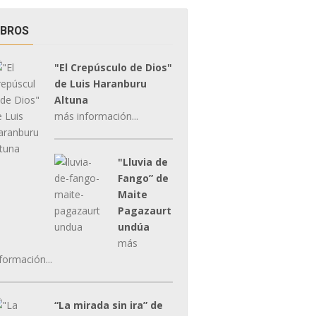
IBROS
"El Crepúsculo de Dios"
de Luis Haranburu
Altuna
más información...
"Lluvia de
Fango” de
Maite
Pagazaurt
undúa
más
formación...
“La mirada sin ira” de