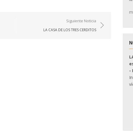
m
Siguiente Noticia
LA CASA DE LOS TRES CERDITOS
N
L
e
-
I
ví