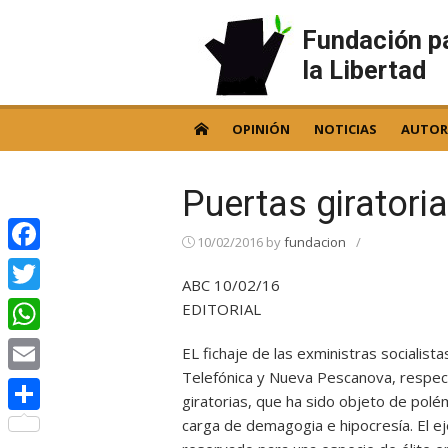
Skip
to
Fundación p
content
la Libertad
OPINIÓN
NOTICIAS
AUTOR
Puertas girator
10/02/2016
by
fundacion
/
Facebook
ABC 10/02/16
Twitter
EDITORIAL
WhatsApp
EL fichaje de las exministras socialist
Telefónica y Nueva Pescanova, respect
Email
giratorias, que ha sido objeto de polé
carga de demagogia e hipocresía. El ej
Compartir