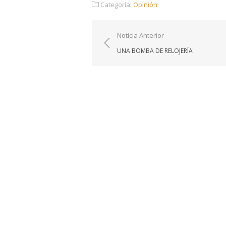
Categoría:
Opinión
Navegación
Noticia Anterior
de
UNA BOMBA DE RELOJERÍA
entradas