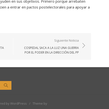
s ayuden en sus objetivos. Primero porque arrebaten
cien a entrar en pactos postelectorales para apoyar a
Siguiente Noticia
ETA
COSPEDAL SACA A LA LUZ UNA GUERRA
POR EL PODER EN LA DIRECCIÓN DEL PP
Buscar
red by WordPress
/
Theme by