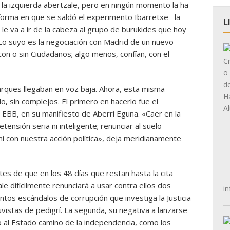
 la izquierda abertzale, pero en ningún momento la ha
forma en que se saldó el experimento Ibarretxe –la
L
 le va a ir de la cabeza al grupo de burukides que hoy
. Lo suyo es la negociación con Madrid de un nuevo
con o sin Ciudadanos; algo menos, confían, con el
rques llegaban en voz baja. Ahora, esta misma
o, sin complejos. El primero en hacerlo fue el
io EBB, en su manifiesto de Aberri Eguna. «Caer en la
tensión seria ni inteligente; renunciar al suelo
ni con nuestra acción política», deja meridianamente
es de que en los 48 días que restan hasta la cita
ale difícilmente renunciará a usar contra ellos dos
in
ntos escándalos de corrupción que investiga la Justicia
uvistas de pedigrí. La segunda, su negativa a lanzarse
ío al Estado camino de la independencia, como los