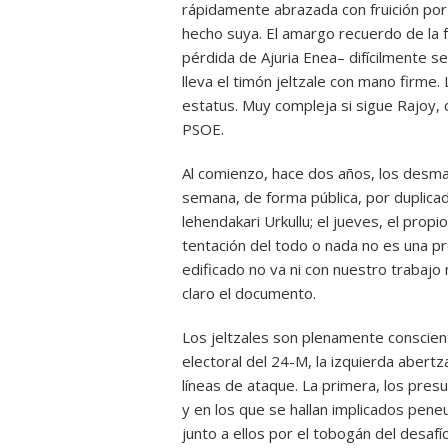
rápidamente abrazada con fruición por
hecho suya. El amargo recuerdo de la 
pérdida de Ajuria Enea– difícilmente se
lleva el timón jeltzale con mano firme
estatus. Muy compleja si sigue Rajoy, 
PSOE.
Al comienzo, hace dos años, los desma
semana, de forma pública, por duplicad
lehendakari Urkullu; el jueves, el prop
tentación del todo o nada no es una pre
edificado no va ni con nuestro trabajo 
claro el documento.
Los jeltzales son plenamente conscient
electoral del 24-M, la izquierda abertz
líneas de ataque. La primera, los presu
y en los que se hallan implicados pene
junto a ellos por el tobogán del desaf