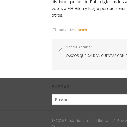
distinto: que los de Pablo Iglesias le
votos a EH Bildu y luego porque renun
otros.
Categoría:
Opinión
Navegación
Noticia Anterior
de
VASCOS QUE SALDAN CUENTAS CON 
entradas
BUSCAR
Buscar
por:
© 2026 Fundación para la Libertad
/
Powe
Design Lab