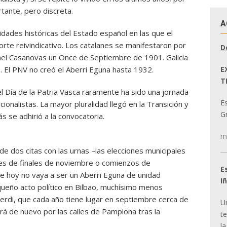
tante, pero discreta.
A
idades históricas del Estado español en las que el
rte reivindicativo. Los catalanes se manifestaron por
D
el Casanovas un Once de Septiembre de 1901. Galicia
E
. El PNV no creó el Aberri Eguna hasta 1932.
T
l Día de la Patria Vasca raramente ha sido una jornada
E
cionalistas. La mayor pluralidad llegó en la Transición y
Gr
s se adhirió a la convocatoria.
m
e dos citas con las urnas –las elecciones municipales
les de finales de noviembre o comienzos de
E
de hoy no vaya a ser un Aberri Eguna de unidad
I
queño acto político en Bilbao, muchísimo menos
lderdi, que cada año tiene lugar en septiembre cerca de
U
ará de nuevo por las calles de Pamplona tras la
t
la