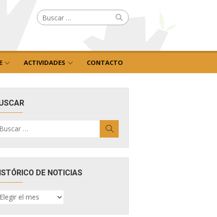
Buscar
Buscar
por:
E
ACTIVIDADES
CONTACTO
USCAR
uscar
Buscar
r:
ISTÓRICO DE NOTICIAS
ISTÓRICO
E
OTICIAS