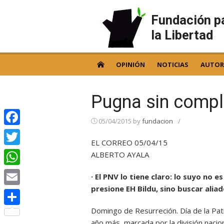
Skip
to
Fundación p
content
la Libertad
OPINIÓN
NOTICIAS
AUTOR
Pugna sin compl
05/04/2015
by
fundacion
/
Facebook
EL CORREO 05/04/15
Twitter
ALBERTO AYALA
WhatsApp
· El PNV lo tiene claro: lo suyo no 
presione EH Bildu, sino buscar ali
Email
Domingo de Resurreción. Día de la Patr
Compartir
año más, marcada por la división naciona