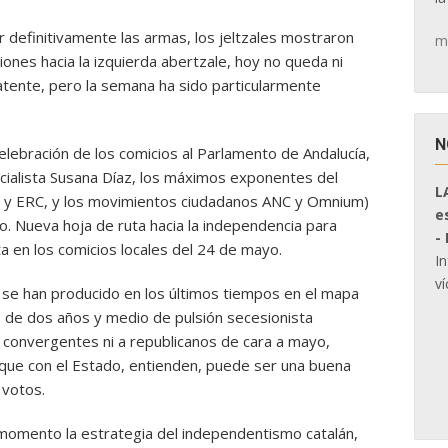
r definitivamente las armas, los jeltzales mostraron
m
ones hacia la izquierda abertzale, hoy no queda ni
atente, pero la semana ha sido particularmente
N
elebración de los comicios al Parlamento de Andalucía,
socialista Susana Díaz, los máximos exponentes del
L
C y ERC, y los movimientos ciudadanos ANC y Omnium)
e
do. Nueva hoja de ruta hacia la independencia para
-
a en los comicios locales del 24 de mayo.
I
ví
se han producido en los últimos tiempos en el mapa
io de dos años y medio de pulsión secesionista
 convergentes ni a republicanos de cara a mayo,
oque con el Estado, entienden, puede ser una buena
 votos.
momento la estrategia del independentismo catalán,