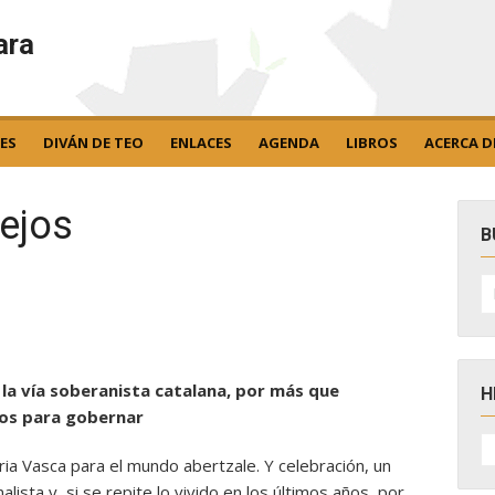
ara
ES
DIVÁN DE TEO
ENLACES
AGENDA
LIBROS
ACERCA D
ejos
B
B
po
es la vía soberanista catalana, por más que
H
ados para gobernar
H
D
ia Vasca para el mundo abertzale. Y celebración, un
N
lista y, si se repite lo vivido en los últimos años, por