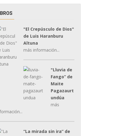
IBROS
"El Crepúsculo de Dios"
de Luis Haranburu
Altuna
más información...
"Lluvia de
Fango” de
Maite
Pagazaurt
undúa
más
formación...
“La mirada sin ira” de