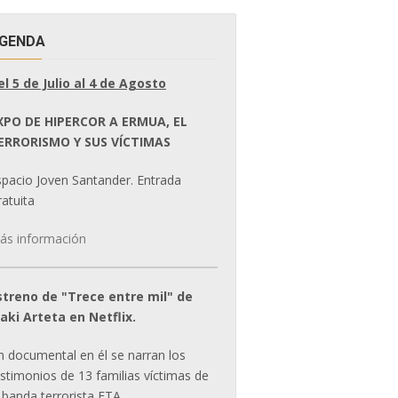
GENDA
el 5 de Julio al 4 de Agosto
XPO DE HIPERCOR A ERMUA, EL
ERRORISMO Y SUS VÍCTIMAS
spacio Joven Santander. Entrada
atuita
ás información
streno de "Trece entre mil" de
ñaki Arteta en Netflix.
n documental en él se narran los
estimonios de 13 familias víctimas de
 banda terrorista ETA.