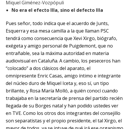
Miquel Giménez-Vozpópuli
No era el efecto Illa, sino el defecto Illa
Pues señor, todo indica que el acuerdo de
Junts
,
Esquerra y esa mesa camilla a la que llaman PSC
tendrá como consecuencia que Xevi Xirgo, biógrafo,
exégeta y amigo personal de Puigdemont, que no
entrañable, sea la máxima autoridad en materia
audiovisual en Cataluña. A cambio, los peseceros han
“colocado” a dos clásicos del aparato, el
omnipresente Enric Casas, amigo íntimo e integrante
del núcleo duro de Miquel Iceta y, eso sí, un tipo
brillante, y Rosa María Molló, a quién conocí cuando
trabajaba en la secretaría de prensa del partido recién
llegada de su Borges natal y han podido ustedes ver
en
TVE
. Como los otros dos integrantes del consejillo
son separatistas y el propio presidente, el tal Xirgo, el
mayor de todos, ya se intuye de qué irá ese organismo