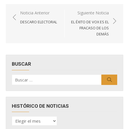
Navegación
Noticia Anterior
Siguiente Noticia
de
DESCARO ELECTORAL
EL ÉXITO DE VOX ES EL
entradas
FRACASO DE LOS
DEMÁS
BUSCAR
Buscar
Buscar
por:
HISTÓRICO DE NOTICIAS
HISTÓRICO
DE
NOTICIAS