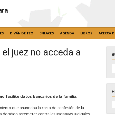
ara
ES
DIVÁN DE TEO
ENLACES
AGENDA
LIBROS
ACERCA D
e el juez no acceda a
B
B
po
H
no facilite datos bancarios de la familia.
H
D
miento que anunciaba la carta de confesión de la
N
 ha decidido arremeter contra las iniciativas judiciales