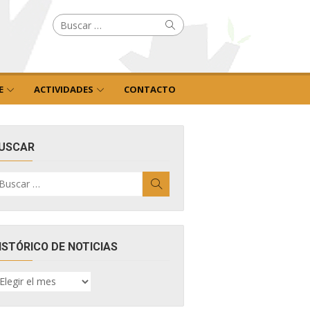
Buscar
Buscar
por:
E
ACTIVIDADES
CONTACTO
USCAR
uscar
Buscar
r:
ISTÓRICO DE NOTICIAS
ISTÓRICO
E
OTICIAS