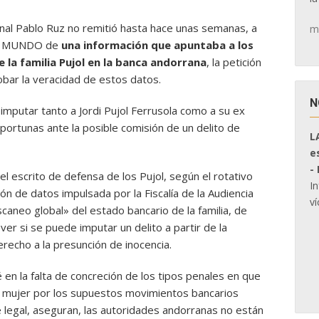
onal Pablo Ruz no remitió hasta hace unas semanas, a
m
n EL MUNDO de
una información que apuntaba a los
e la familia Pujol en la banca andorrana
, la petición
bar la veracidad de estos datos.
N
imputar tanto a Jordi Pujol Ferrusola como a su ex
portunas ante la posible comisión de un delito de
L
e
-
el escrito de defensa de los Pujol, según el rotativo
I
ón de datos impulsada por la Fiscalía de la Audiencia
ví
aneo global» del estado bancario de la familia, de
er si se puede imputar un delito a partir de la
erecho a la presunción de inocencia.
en la falta de concreción de los tipos penales en que
ex mujer por los supuestos movimientos bancarios
 legal, aseguran, las autoridades andorranas no están