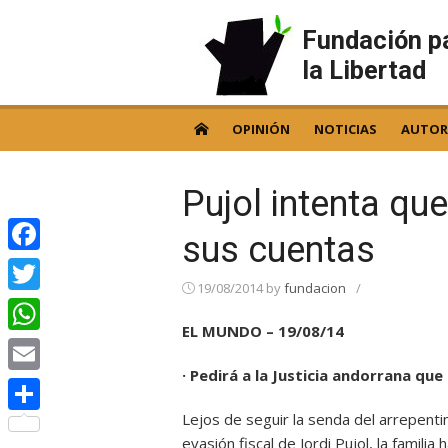
Skip
to
Fundación p
content
la Libertad
OPINIÓN
NOTICIAS
AUTOR
Pujol intenta qu
sus cuentas
Facebook
19/08/2014
by
fundacion
/
Twitter
EL MUNDO – 19/08/14
WhatsApp
· Pedirá a la Justicia andorrana que 
Email
Lejos de seguir la senda del arrepenti
Compartir
evasión fiscal de Jordi Pujol, la familia