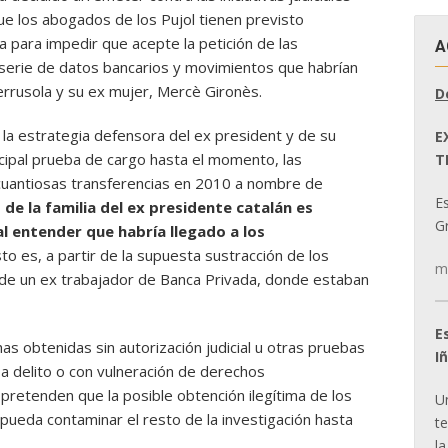
que los abogados de los Pujol tienen previsto
a para impedir que acepte la petición de las
A
serie de datos bancarios y movimientos que habrían
Ferrusola y su ex mujer, Mercè Gironès.
D
, la estrategia defensora del ex president y de su
E
incipal prueba de cargo hasta el momento, las
T
cuantiosas transferencias en 2010 a nombre de
E
o de la familia del ex presidente catalán es
Gr
l entender que habría llegado a los
to es, a partir de la supuesta sustracción de los
m
de un ex trabajador de Banca Privada, donde estaban
E
as obtenidas sin autorización judicial u otras pruebas
I
 a delito o con vulneración de derechos
pretenden que la posible obtención ilegítima de los
U
pueda contaminar el resto de la investigación hasta
t
la