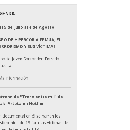
GENDA
el 5 de Julio al 4 de Agosto
XPO DE HIPERCOR A ERMUA, EL
ERRORISMO Y SUS VÍCTIMAS
spacio Joven Santander. Entrada
atuita
ás información
streno de "Trece entre mil" de
ñaki Arteta en Netflix.
n documental en él se narran los
estimonios de 13 familias víctimas de
 banda terrorista ETA.