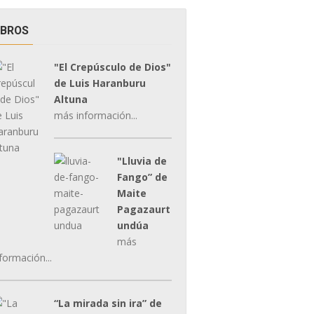
IBROS
"El Crepúsculo de Dios"
de Luis Haranburu
Altuna
más información...
"Lluvia de
Fango” de
Maite
Pagazaurt
undúa
más
formación...
“La mirada sin ira” de