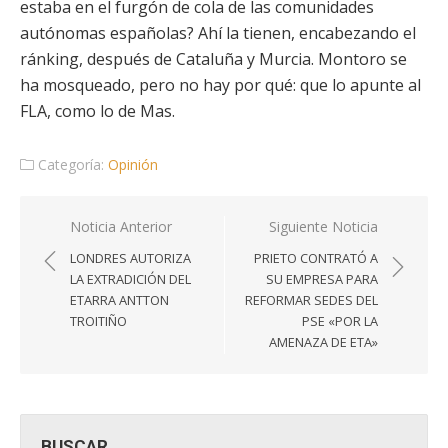
estaba en el furgón de cola de las comunidades
autónomas españolas? Ahí la tienen, encabezando el
ránking, después de Cataluña y Murcia. Montoro se
ha mosqueado, pero no hay por qué: que lo apunte al
FLA, como lo de Mas.
Categoría:
Opinión
Navegación
Noticia Anterior
Siguiente Noticia
de
LONDRES AUTORIZA
PRIETO CONTRATÓ A
entradas
LA EXTRADICIÓN DEL
SU EMPRESA PARA
ETARRA ANTTON
REFORMAR SEDES DEL
TROITIÑO
PSE «POR LA
AMENAZA DE ETA»
BUSCAR