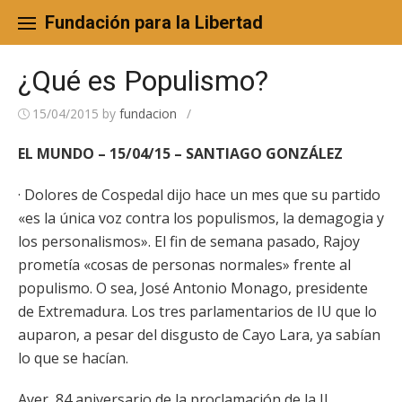
Skip
to
Fundación para la Libertad
content
¿Qué es Populismo?
15/04/2015
by
fundacion
/
EL MUNDO – 15/04/15 – SANTIAGO GONZÁLEZ
· Dolores de Cospedal dijo hace un mes que su partido
«es la única voz contra los populismos, la demagogia y
los personalismos». El fin de semana pasado, Rajoy
prometía «cosas de personas normales» frente al
populismo. O sea, José Antonio Monago, presidente
de Extremadura. Los tres parlamentarios de IU que lo
auparon, a pesar del disgusto de Cayo Lara, ya sabían
lo que se hacían.
Ayer, 84 aniversario de la proclamación de la II