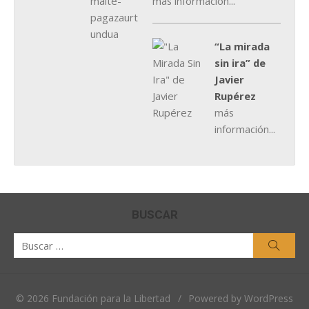
más información...
“La mirada
sin ira” de
Javier
Rupérez
más
información...
BUSCAR
Buscar
Busca
por:
© 2026 Fundación para la Libertad
/
Powered by WordPress