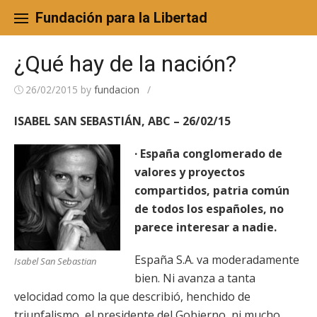
Skip
to
Fundación para la Libertad
content
¿Qué hay de la nación?
26/02/2015
by
fundacion
/
ISABEL SAN SEBASTIÁN, ABC – 26/02/15
· España conglomerado de
valores y proyectos
compartidos, patria común
de todos los españoles, no
parece interesar a nadie.
España S.A. va moderadamente
Isabel San Sebastian
bien. Ni avanza a tanta
velocidad como la que describió, henchido de
triunfalismo, el presidente del Gobierno, ni mucho