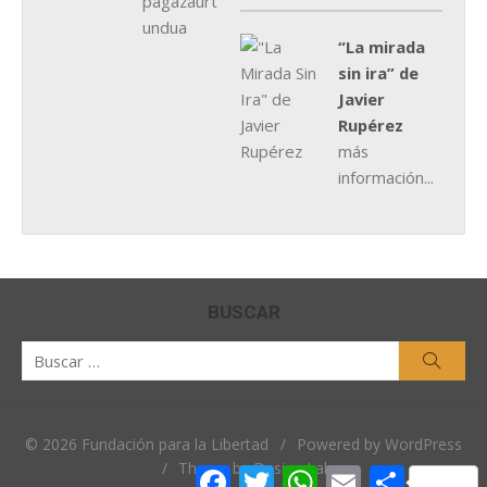
“La mirada
sin ira” de
Javier
Rupérez
más
información...
BUSCAR
Buscar
Busca
por:
© 2026 Fundación para la Libertad
/
Powered by WordPress
/
Theme by Design Lab
Facebook
Twitter
WhatsApp
Email
Comparti