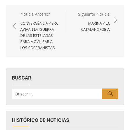
Navegación
Noticia Anterior
Siguiente Noticia
de
CONVERGÈNCIA Y ERC
MARINA Y LA
entradas
AVIVAN LA ‘GUERRA
CATALANOFOBIA
DE LAS ESTELADAS’
PARA MOVILIZAR A
LOS SOBERANISTAS
BUSCAR
Buscar
Buscar
por:
HISTÓRICO DE NOTICIAS