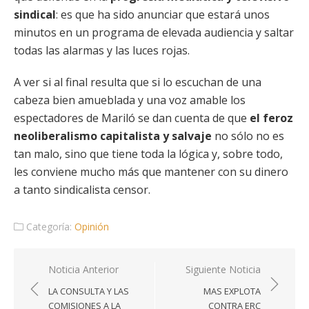
sindical
: es que ha sido anunciar que estará unos
minutos en un programa de elevada audiencia y saltar
todas las alarmas y las luces rojas.
A ver si al final resulta que si lo escuchan de una
cabeza bien amueblada y una voz amable los
espectadores de Mariló se dan cuenta de que
el feroz
neoliberalismo capitalista y salvaje
no sólo no es
tan malo, sino que tiene toda la lógica y, sobre todo,
les conviene mucho más que mantener con su dinero
a tanto sindicalista censor.
Categoría:
Opinión
Navegación
Noticia Anterior
Siguiente Noticia
de
LA CONSULTA Y LAS
MAS EXPLOTA
entradas
COMISIONES A LA
CONTRA ERC