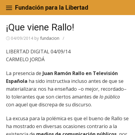
Skip
to
Fundación para la Libertad
content
¡Que viene Rallo!
04/09/2014
by
fundacion
/
LIBERTAD DIGITAL 04/09/14
CARMELO JORDÁ
La presencia de
Juan Ramón Rallo en Televisión
Española
ha sido instructiva incluso antes de que se
materializara: nos ha enseñado –o mejor, recordado–
lo tolerantes que son ciertos amantes de
lo público
con aquel que discrepa de su discurso.
La excusa para la polémica es que el bueno de Rallo se
ha mostrado en diversas ocasiones contrario a la
existencia de
medios de comunicación públicos
, por