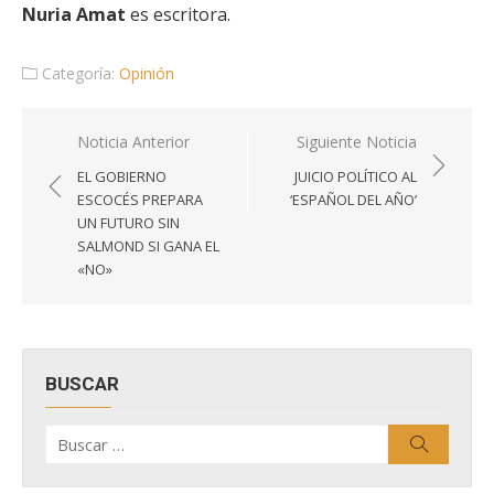
Nuria Amat
es escritora.
Categoría:
Opinión
Navegación
Noticia Anterior
Siguiente Noticia
de
EL GOBIERNO
JUICIO POLÍTICO AL
entradas
ESCOCÉS PREPARA
‘ESPAÑOL DEL AÑO’
UN FUTURO SIN
SALMOND SI GANA EL
«NO»
BUSCAR
Buscar
Buscar
por: