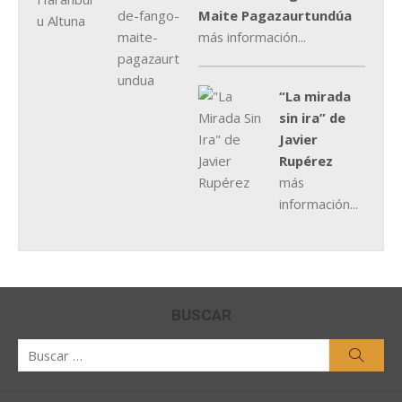
Maite Pagazaurtundúa
más información...
“La mirada
sin ira” de
Javier
Rupérez
más
información...
BUSCAR
Buscar
Busca
por: