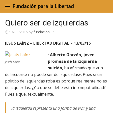
Skip
to
Fundación para la Libertad
content
Quiero ser de izquierdas
13/03/2015
by
fundacion
/
JESÚS LAÍNZ – LIBERTAD DIGITAL – 13/03/15
· Alberto Garzón, joven
promesa de la izquierda
Jesús Laínz
suicida
, ha afirmado que «un
delincuente no puede ser de izquierdas». Pues si un
político de izquierdas roba es porque realmente no es
de izquierdas. ¿Y a qué se debe esta incompatibilidad?
Pues a que, textualmente,
la izquierda representa una forma de vivir y una