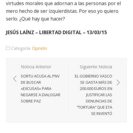
virtudes morales que adornan a las personas por el
mero hecho de ser izquierdistas. Por eso yo quiero
serlo. ¿Qué hay que hacer?
JESÚS LAÍNZ – LIBERTAD DIGITAL – 13/03/15
Categoría:
Opinión
Navegación
Noticia Anterior
Siguiente Noticia
de
SORTU ACUSA AL PNV
EL GOBIERNO VASCO
entradas
DE BUSCAR
SE GASTA MÁS DE
«EXCUSAS» PARA
200.000 EUROS EN
NEGARSE A DIALOGAR
JUSTIFICAR LAS
SOBRE PAZ
DENUNCIAS DE
“TORTURA” QUE ETA
SE INVENTÓ