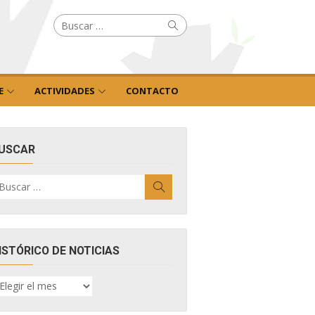
Buscar
Buscar
por:
E
ACTIVIDADES
CONTACTO
USCAR
uscar
Buscar
r:
ISTÓRICO DE NOTICIAS
ISTÓRICO
E
OTICIAS