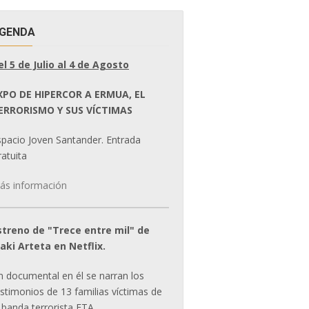
GENDA
el 5 de Julio al 4 de Agosto
XPO DE HIPERCOR A ERMUA, EL
ERRORISMO Y SUS VÍCTIMAS
spacio Joven Santander. Entrada
atuita
ás información
streno de "Trece entre mil" de
ñaki Arteta en Netflix.
n documental en él se narran los
estimonios de 13 familias víctimas de
 banda terrorista ETA.