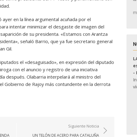
idad.
m
ó ayer en la línea argumental acuñada por el
 para intentar minimizar el desgaste de imagen del
desaparición de su presidenta. «Estamos con Arantza
identa», señaló Barrio, que ya fue secretario general
N
n Gil.
L
Diputados el «desaguisado», en expresión del diputado
e
roga con el anuncio y registro de una iniciativa
-
ía después. Olabarria interpelará al ministro del
I
 del Gobierno de Rajoy más contundente en la derrota
ví
Siguiente Noticia
VENDA
UN TELÓN DE ACERO PARA CATALUÑA