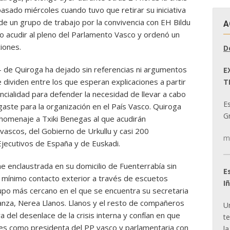
 pasado miércoles cuando tuvo que retirar su iniciativa
n de un grupo de trabajo por la convivencia con EH Bildu
A
o acudir al pleno del Parlamento Vasco y ordenó un
iones.
D
de Quiroga ha dejado sin referencias ni argumentos
E
dividen entre los que esperan explicaciones a partir
T
cialidad para defender la necesidad de llevar a cabo
E
aste para la organización en el País Vasco. Quiroga
Gr
 homenaje a Txiki Benegas al que acudirán
vascos, del Gobierno de Urkullu y casi 200
m
Ejecutivos de España y de Euskadi.
e enclaustrada en su domicilio de Fuenterrabía sin
E
n mínimo contacto exterior a través de escuetos
I
rupo más cercano en el que se encuentra su secretaria
nza, Nerea Llanos. Llanos y el resto de compañeros
U
a del desenlace de la crisis interna y confían en que
t
es como presidenta del PP vasco y parlamentaria con
la