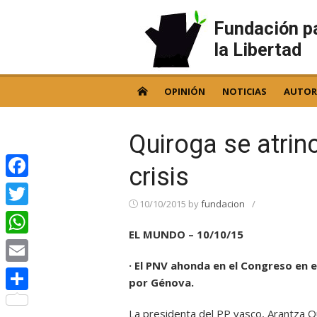
Skip
to
Fundación p
content
la Libertad
OPINIÓN
NOTICIAS
AUTOR
Quiroga se atrin
crisis
Facebook
10/10/2015
by
fundacion
/
Twitter
EL MUNDO – 10/10/15
WhatsApp
· El PNV ahonda en el Congreso en
Email
por Génova.
Compartir
La presidenta del PP vasco, Arantza Qu