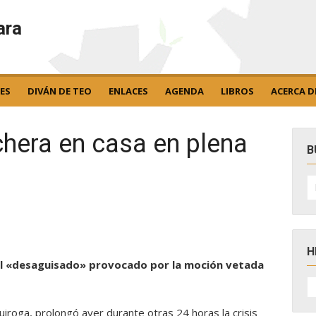
ara
ES
DIVÁN DE TEO
ENLACES
AGENDA
LIBROS
ACERCA D
chera en casa en plena
B
B
po
H
 el «desaguisado» provocado por la moción vetada
H
D
N
iroga, prolongó ayer durante otras 24 horas la crisis