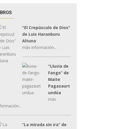
IBROS
"El Crepúsculo de Dios"
de Luis Haranburu
Altuna
más información...
"Lluvia de
Fango” de
Maite
Pagazaurt
undúa
más
formación...
“La mirada sin ira” de