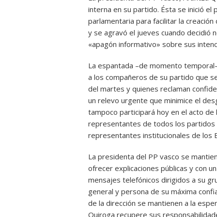
interna en su partido. Ésta se inició el
parlamentaria para facilitar la creació
y se agravó el jueves cuando decidió n
«apagón informativo» sobre sus intenc
La espantada –de momento temporal– 
a los compañeros de su partido que se 
del martes y quienes reclaman confiden
un relevo urgente que minimice el desg
tampoco participará hoy en el acto de
representantes de todos los partidos 
representantes institucionales de los 
La presidenta del PP vasco se mantien
ofrecer explicaciones públicas y con u
mensajes telefónicos dirigidos a su g
general y persona de su máxima confia
de la dirección se mantienen a la esper
Quiroga recupere sus responsabilidad