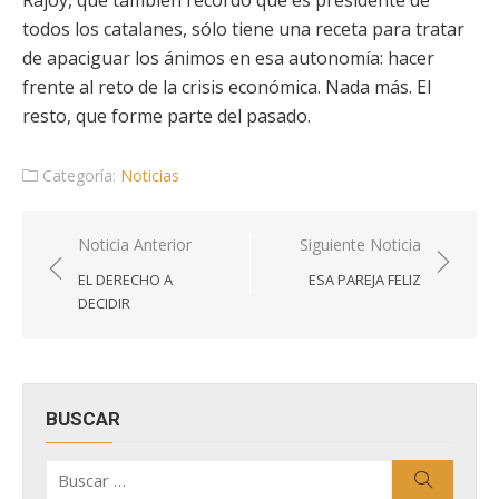
Rajoy, que también recordó que es presidente de
todos los catalanes, sólo tiene una receta para tratar
de apaciguar los ánimos en esa autonomía: hacer
frente al reto de la crisis económica. Nada más. El
resto, que forme parte del pasado.
Categoría:
Noticias
Navegación
Noticia Anterior
Siguiente Noticia
de
EL DERECHO A
ESA PAREJA FELIZ
entradas
DECIDIR
BUSCAR
Buscar
Buscar
por: