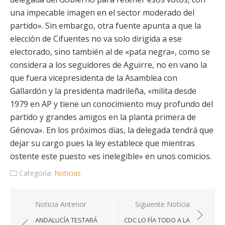
una impecable imagen en el sector moderado del
partido». Sin embargo, otra fuente apunta a que la
elección de Cifuentes no va solo dirigida a ese
electorado, sino también al de «pata negra», como se
considera a los seguidores de Aguirre, no en vano la
que fuera vicepresidenta de la Asamblea con
Gallardón y la presidenta madrileña, «milita desde
1979 en AP y tiene un conocimiento muy profundo del
partido y grandes amigos en la planta primera de
Génova». En los próximos días, la delegada tendrá que
dejar su cargo pues la ley establece que mientras
ostente este puesto «es inelegible» en unos comicios.
Categoría:
Noticias
Navegación
Noticia Anterior
Siguiente Noticia
de
ANDALUCÍA TESTARÁ
CDC LO FÍA TODO A LA