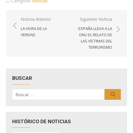
Categoría:
Noticias
Navegación
Noticia Anterior
Siguiente Noticia
de
LA HORA DE LA
ESPAÑA LLEVA A LA
entradas
VERDAD
ONU EL RELATO DE
LAS VÍCTIMAS DEL
TERRORISMO
BUSCAR
Buscar
Buscar
por:
HISTÓRICO DE NOTICIAS