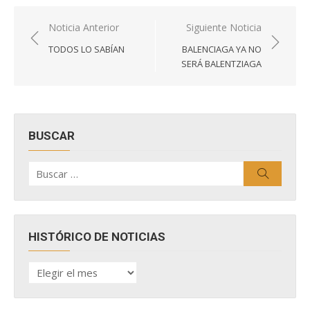
Navegación
Noticia Anterior
Siguiente Noticia
de
TODOS LO SABÍAN
BALENCIAGA YA NO
entradas
SERÁ BALENTZIAGA
BUSCAR
Buscar
Buscar
por:
HISTÓRICO DE NOTICIAS
HISTÓRICO
DE
NOTICIAS