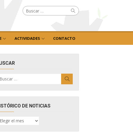
Buscar
Buscar
por:
E
ACTIVIDADES
CONTACTO
USCAR
uscar
Buscar
r:
ISTÓRICO DE NOTICIAS
ISTÓRICO
E
OTICIAS