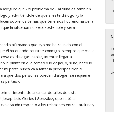
sta aseguró que «el problema de Cataluña es también
m
ogo y advirtiéndole de que si este diálogo «y la
roducen sobre los temas que tenemos hoy encima de la
que la situación no será sostenible y será
N
espondió afirmando que «yo me he reunido con el
L
que él ha querido reunirse conmigo, siempre que me lo
e
sa es dialogar, hablar, intentar llegar a
-
o le planteen o lo tomas o lo dejas, o, si no, hago lo
I
 mi parte nunca va a faltar la predisposición al
ví
para que dos personas puedan dialogar, se requiere
as partes».
l primer intento de arrancar detalles de este
 Josep Lluis Cleries i González, que instó al
 «valoración respecto a las relaciones entre Cataluña y