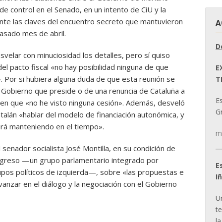
de control en el Senado, en un intento de CiU y la
ente las claves del encuentro secreto que mantuvieron
A
pasado mes de abril.
D
svelar con minuciosidad los detalles, pero sí quiso
el pacto fiscal «no hay posibilidad ninguna de que
E
. Por si hubiera alguna duda de que esta reunión se
T
l Gobierno que preside o de una renuncia de Cataluña a
E
ó en que «no he visto ninguna cesión». Además, desveló
Gr
atalán «hablar del modelo de financiación autonómica, y
irá manteniendo en el tiempo».
m
senador socialista José Montilla, en su condición de
ogreso —un grupo parlamentario integrado por
E
pos políticos de izquierda—, sobre «las propuestas e
I
vanzar en el diálogo y la negociación con el Gobierno
U
t
la