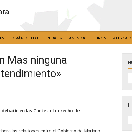
ara
ES
DIVÁN DE TEO
ENLACES
AGENDA
LIBROS
ACERCA D
en Mas ninguna
B
ntendimiento»
B
po
H
r debatir en las Cortes el derecho de
H
D
N
ahora las relaciones entre el Gobierno de Mariano