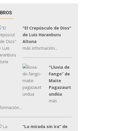
IBROS
"El Crepúsculo de Dios"
de Luis Haranburu
Altuna
más información...
"Lluvia de
Fango” de
Maite
Pagazaurt
undúa
más
formación...
“La mirada sin ira” de