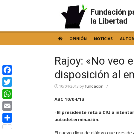
Skip
to
Fundación p
content
la Libertad
OPINIÓN
NOTICIAS
AUTOR
Rajoy: «No veo 
disposición al e
Facebook
10/04/2013
by
fundacion
/
Twitter
ABC 10/04/13
WhatsApp
· El presidente reta a CIU a intenta
Email
autodeterminación.
Compartir
El nuevo clima de diálogo que preside 