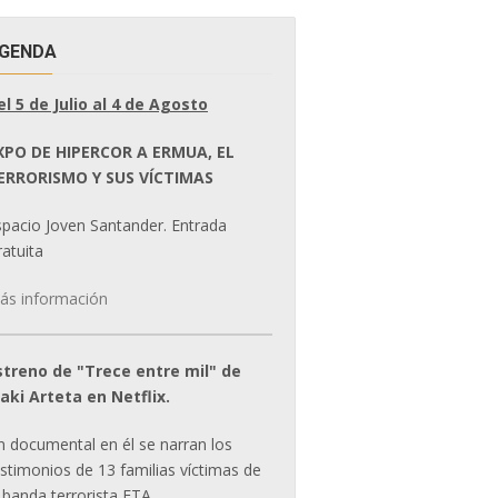
GENDA
el 5 de Julio al 4 de Agosto
XPO DE HIPERCOR A ERMUA, EL
ERRORISMO Y SUS VÍCTIMAS
spacio Joven Santander. Entrada
atuita
ás información
streno de "Trece entre mil" de
ñaki Arteta en Netflix.
n documental en él se narran los
estimonios de 13 familias víctimas de
 banda terrorista ETA.