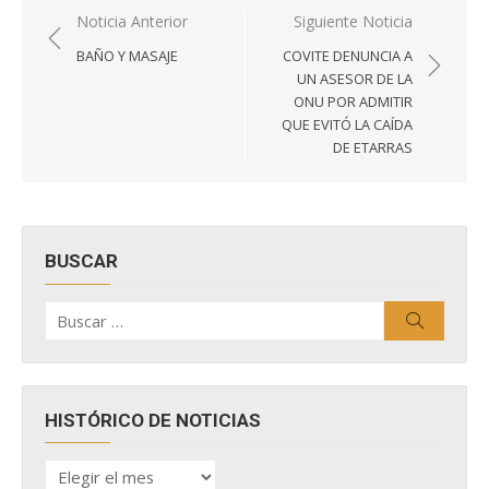
Navegación
Noticia Anterior
Siguiente Noticia
de
BAÑO Y MASAJE
COVITE DENUNCIA A
entradas
UN ASESOR DE LA
ONU POR ADMITIR
QUE EVITÓ LA CAÍDA
DE ETARRAS
BUSCAR
Buscar
Buscar
por:
HISTÓRICO DE NOTICIAS
HISTÓRICO
DE