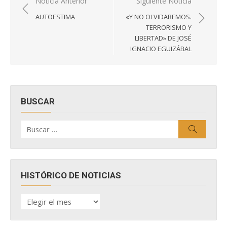
Navegación
Noticia Anterior
Siguiente Noticia
de
AUTOESTIMA
«Y NO OLVIDAREMOS.
entradas
TERRORISMO Y
LIBERTAD» DE JOSÉ
IGNACIO EGUIZÁBAL
BUSCAR
Buscar
Buscar
por:
HISTÓRICO DE NOTICIAS
HISTÓRICO
DE
NOTICIAS