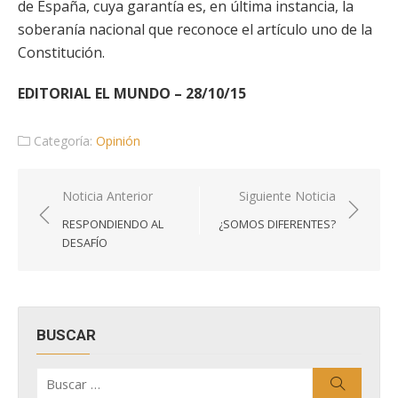
de España, cuya garantía es, en última instancia, la
soberanía nacional que reconoce el artículo uno de la
Constitución.
EDITORIAL EL MUNDO – 28/10/15
Categoría:
Opinión
Navegación
Noticia Anterior
Siguiente Noticia
de
RESPONDIENDO AL
¿SOMOS DIFERENTES?
entradas
DESAFÍO
BUSCAR
Buscar
Buscar
por: