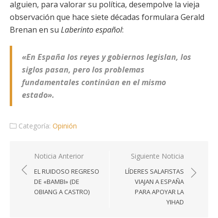
alguien, para valorar su política, desempolve la vieja
observación que hace siete décadas formulara Gerald
Brenan en su
Laberinto español
:
«En España los reyes y gobiernos legislan, los
siglos pasan, pero los problemas
fundamentales continúan en el mismo
estado».
Categoría:
Opinión
Navegación
Noticia Anterior
Siguiente Noticia
de
EL RUIDOSO REGRESO
LÍDERES SALAFISTAS
entradas
DE «BAMBI» (DE
VIAJAN A ESPAÑA
OBIANG A CASTRO)
PARA APOYAR LA
YIHAD