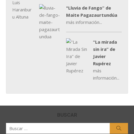
"Lluvia de Fango” de
Maite Pagazaurtundúa
más información...
“La mirada
sin ira” de
Javier
Rupérez
más
información...
BUSCAR
Buscar
Busca
por: