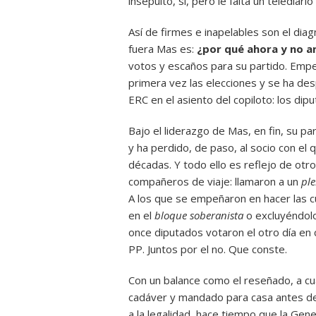
insepulto, sí, pero le falta un telediario
Así de firmes e inapelables son el diag
fuera Mas es:
¿por qué ahora y no a
votos y escaños para su partido. Empe
primera vez las elecciones y se ha de
ERC en el asiento del copiloto: los dip
Bajo el liderazgo de Mas, en fin, su pa
y ha perdido, de paso, al socio con el 
décadas. Y todo ello es reflejo de otr
compañeros de viaje: llamaron a un
ple
A los que se empeñaron en hacer las c
en el
bloque soberanista
o excluyéndolo
once diputados votaron el otro día en 
PP. Juntos por el no. Que conste.
Con un balance como el reseñado, a cua
cadáver y mandado para casa antes de 
a la legalidad, hace tiempo que la Gene