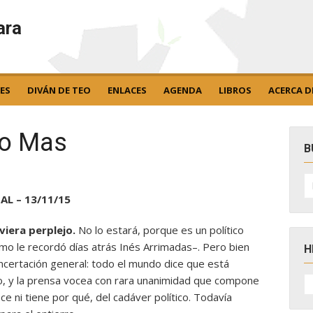
ara
ES
DIVÁN DE TEO
ENLACES
AGENDA
LIBROS
ACERCA D
do Mas
B
B
po
AL – 13/11/15
viera perplejo.
No lo estará, porque es un político
mo le recordó días atrás Inés Arrimadas–. Pero bien
H
ncertación general: todo el mundo dice que está
H
o, y la prensa vocea con rara unanimidad que compone
D
ce ni tiene por qué, del cadáver político. Todavía
N