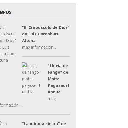
IBROS
"El Crepúsculo de Dios"
de Luis Haranburu
Altuna
más información...
"Lluvia de
Fango” de
Maite
Pagazaurt
undúa
más
formación...
“La mirada sin ira” de