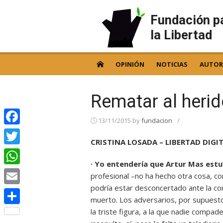
Skip
to
Fundación p
content
la Libertad
OPINIÓN
NOTICIAS
AUTOR
Rematar al heri
13/11/2015
by
fundacion
/
Facebook
CRISTINA LOSADA – LIBERTAD DIGIT
Twitter
· Yo entendería que Artur Mas estu
WhatsApp
profesional –no ha hecho otra cosa, co
podría estar desconcertado ante la co
Email
muerto. Los adversarios, por supuest
la triste figura, a la que nadie compade
Compartir