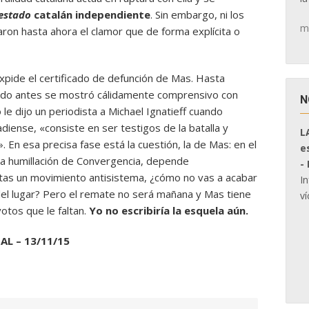
estado
catalán independiente
. Sin embargo, ni los
m
aron hasta ahora el clamor que de forma explícita o
xpide el certificado de defunción de Mas. Hasta
ando antes se mostró cálidamente comprensivo con
N
 le dijo un periodista a Michael Ignatieff cuando
adiense, «consiste en ser testigos de la batalla y
L
 En esa precisa fase está la cuestión, la de Mas: en el
e
ra humillación de Convergencia, depende
-
tas un movimiento antisistema, ¿cómo no vas a acabar
I
el lugar? Pero el remate no será mañana y Mas tiene
ví
tos que le faltan.
Yo no escribiría la esquela aún.
AL – 13/11/15