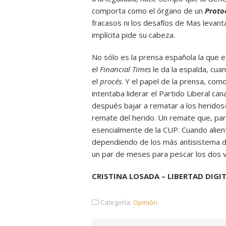
comporta como el órgano de un
P
roto
fracasos ni los desafíos de Mas levant
implícita pide su cabeza.
No sólo es la prensa española la que e
el
Financial Times
le da la espalda, cu
el
procés
. Y el papel de la prensa, como
intentaba liderar el Partido Liberal can
después bajar a rematar a los heridos».
remate del herido. Un remate que, pa
esencialmente de la CUP. Cuando alien
dependiendo de los más antisistema d
un par de meses para pescar los dos vo
CRISTINA LOSADA – LIBERTAD DIGIT
Categoría:
Opinión