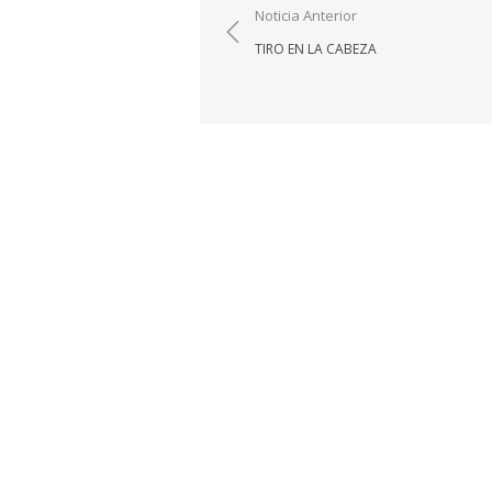
Navegación
Noticia Anterior
de
TIRO EN LA CABEZA
entradas