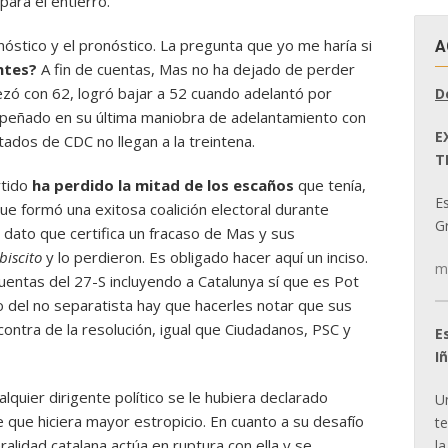
 para el entierro.
nóstico y el pronóstico. La pregunta que yo me haría si
A
ntes?
A fin de cuentas, Mas no ha dejado de perder
zó con 62, logró bajar a 52 cuando adelantó por
D
speñado en su última maniobra de adelantamiento con
E
utados de CDC no llegan a la treintena.
T
rtido
ha perdido la mitad de los escaños
que tenía,
E
que formó una exitosa coalición electoral durante
Gr
o dato que certifica un fracaso de Mas y sus
biscito
y lo perdieron. Es obligado hacer aquí un inciso.
m
uentas del 27-S incluyendo a Catalunya sí que es Pot
 del no separatista hay que hacerles notar que sus
contra de la resolución, igual que Ciudadanos, PSC y
E
I
lquier dirigente político se le hubiera declarado
U
que hiciera mayor estropicio. En cuanto a su desafío
t
ralidad catalana actúa en ruptura con ella y se
la