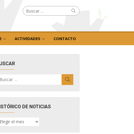
Buscar
Buscar
por:
E
ACTIVIDADES
CONTACTO
USCAR
uscar
Buscar
r:
ISTÓRICO DE NOTICIAS
ISTÓRICO
E
OTICIAS