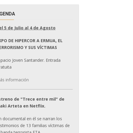
GENDA
el 5 de Julio al 4 de Agosto
XPO DE HIPERCOR A ERMUA, EL
ERRORISMO Y SUS VÍCTIMAS
spacio Joven Santander. Entrada
atuita
ás información
streno de "Trece entre mil" de
ñaki Arteta en Netflix.
n documental en él se narran los
estimonios de 13 familias víctimas de
 banda terrorista ETA.