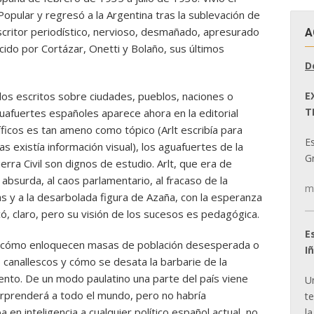
 Popular y regresó a la Argentina tras la sublevación de
scritor periodístico, nervioso, desmañado, apresurado
A
cido por Cortázar, Onetti y Bolaño, sus últimos
D
E
culos escritos sobre ciudades, pueblos, naciones o
T
uafuertes españoles aparece ahora en la editorial
íficos es tan ameno como tópico (Arlt escribía para
E
 existía información visual), los aguafuertes de la
Gr
uerra Civil son dignos de estudio. Arlt, que era de
 absurda, al caos parlamentario, al fracaso de la
m
 y a la desarbolada figura de Azaña, con la esperanza
có, claro, pero su visión de los sucesos es pedagógica.
E
, cómo enloquecen masas de población desesperada o
I
s canallescos y cómo se desata la barbarie de la
nto. De un modo paulatino una parte del país viene
U
 sorprenderá a todo el mundo, pero no habría
t
 en inteligencia a cualquier político español actual, no
la