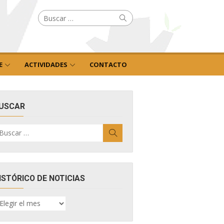
Buscar
Buscar
por:
E
ACTIVIDADES
CONTACTO
USCAR
uscar
Buscar
r:
ISTÓRICO DE NOTICIAS
ISTÓRICO
E
OTICIAS