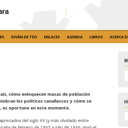
ara
ES
DIVÁN DE TEO
ENLACES
AGENDA
LIBROS
ACERCA D
B
B
po
país, cómo enloquecen masas de población
obran los políticos canallescos y cómo se
H
vil, es oportuno en este momento.
H
D
apreciados del siglo XX (y más olvidado entre
N
paña de febrero de 1935 a julio de 1936. Vivió el