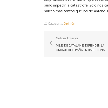
pudo impedir la catástrofe. Sólo nos c
mucho más tontos que los de antaño. C
Categoría:
Opinión
Navegación
Noticia Anterior
de
MILES DE CATALANES DEFIENDEN LA
entradas
UNIDAD DE ESPAÑA EN BARCELONA