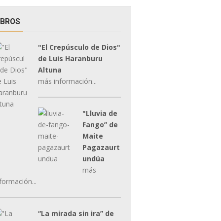
IBROS
"El Crepúsculo de Dios"
de Luis Haranburu
Altuna
más información...
"Lluvia de
Fango” de
Maite
Pagazaurt
undúa
más
formación...
“La mirada sin ira” de