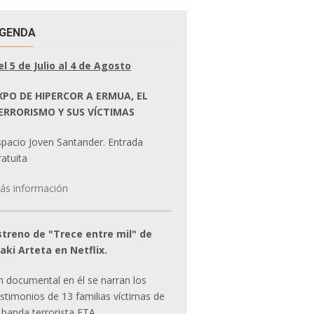
GENDA
el 5 de Julio al 4 de Agosto
XPO DE HIPERCOR A ERMUA, EL
ERRORISMO Y SUS VÍCTIMAS
spacio Joven Santander. Entrada
atuita
ás información
streno de "Trece entre mil" de
ñaki Arteta en Netflix.
n documental en él se narran los
estimonios de 13 familias víctimas de
 banda terrorista ETA.