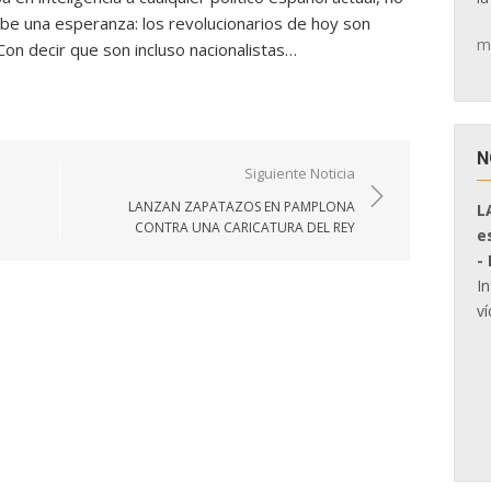
abe una esperanza: los revolucionarios de hoy son
m
on decir que son incluso nacionalistas…
N
Siguiente Noticia
LANZAN ZAPATAZOS EN PAMPLONA
L
CONTRA UNA CARICATURA DEL REY
e
-
I
ví