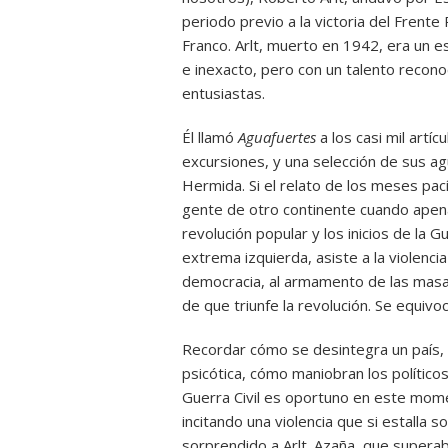
periodo previo a la victoria del Frente
Franco. Arlt, muerto en 1942, era un e
e inexacto, pero con un talento recono
entusiastas.
Él llamó
Aguafuertes
a los casi mil artí
excursiones, y una selección de sus ag
Hermida. Si el relato de los meses pac
gente de otro continente cuando apenas
revolución popular y los inicios de la G
extrema izquierda, asiste a la violencia
democracia, al armamento de las masas
de que triunfe la revolución. Se equivo
Recordar cómo se desintegra un país
psicótica, cómo maniobran los político
Guerra Civil es oportuno en este mome
incitando una violencia que si estalla
sorprendido a Arlt. Azaña, que superaba