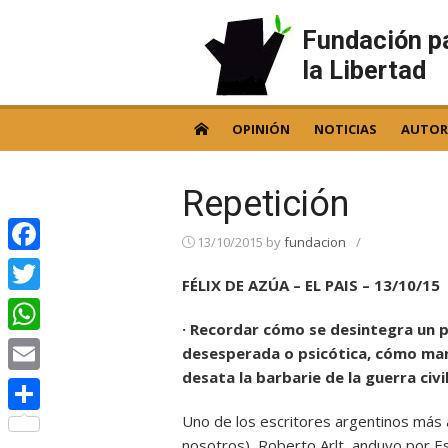
Skip
to
Fundación p
content
la Libertad
OPINIÓN
NOTICIAS
AUTOR
Repetición
13/10/2015
by
fundacion
/
Facebook
FÉLIX DE AZÚA – EL PAIS – 13/10/15
Twitter
· Recordar cómo se desintegra un 
WhatsApp
desesperada o psicótica, cómo mani
desata la barbarie de la guerra ci
Email
Uno de los escritores argentinos más 
Compartir
nosotros), Roberto Arlt, anduvo por Es