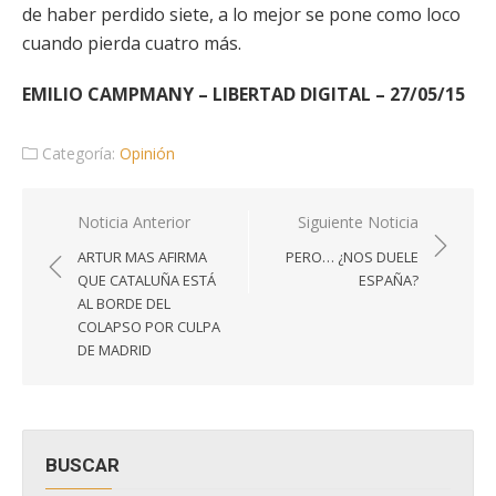
de haber perdido siete, a lo mejor se pone como loco
cuando pierda cuatro más.
EMILIO CAMPMANY – LIBERTAD DIGITAL – 27/05/15
Categoría:
Opinión
Navegación
Noticia Anterior
Siguiente Noticia
de
ARTUR MAS AFIRMA
PERO… ¿NOS DUELE
entradas
QUE CATALUÑA ESTÁ
ESPAÑA?
AL BORDE DEL
COLAPSO POR CULPA
DE MADRID
BUSCAR