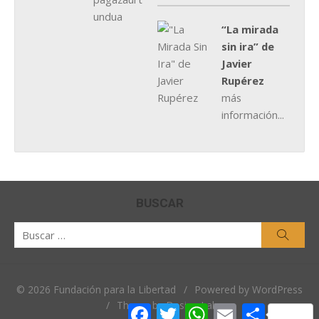
“La mirada
sin ira” de
Javier
Rupérez
más
información...
BUSCAR
Buscar
Busca
por:
© 2026 Fundación para la Libertad
/
Powered by WordPress
/
Theme by Design Lab
Facebook
Twitter
WhatsApp
Email
Comparti