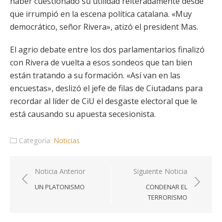
haber cuestionado su utilidad reiteradamente desde
que irrumpió en la escena política catalana. «Muy
democrático, señor Rivera», atizó el president Mas.
El agrio debate entre los dos parlamentarios finalizó
con Rivera de vuelta a esos sondeos que tan bien
están tratando a su formación. «Así van en las
encuestas», deslizó el jefe de filas de Ciutadans para
recordar al líder de CiU el desgaste electoral que le
está causando su apuesta secesionista.
Categoría:
Noticias
Navegación
Noticia Anterior
Siguiente Noticia
de
UN PLATONISMO
CONDENAR EL
entradas
TERRORISMO