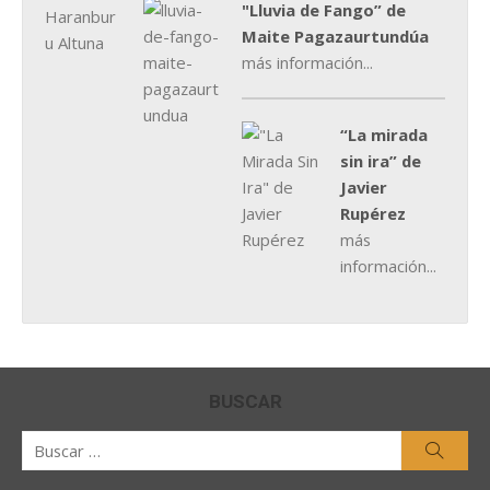
"Lluvia de Fango” de
Maite Pagazaurtundúa
más información...
“La mirada
sin ira” de
Javier
Rupérez
más
información...
BUSCAR
Buscar
Busca
por: