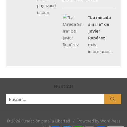
“La mirada
sin ira” de
Javier
Rupérez
más
información...
BUSCAR
Buscar
Busca
por:
© 2026 Fundación para la Libertad
/
Powered by WordPress