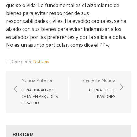
que se olvida. Lo fundamental es el alzamiento de
bienes para evitar responder de sus
responsabilidades civiles. Ha evadido capitales, se ha
alzado con sus bienes para evitar indemnizar a los
estafados por las preferentes y por la salida a bolsa.
No es un asunto particular, como dice el PP».
Categoría:
Noticias
Navegación
Noticia Anterior
Siguiente Noticia
de
EL NACIONALISMO
CORRALITO DE
entradas
CATALÁN PERJUDICA
PASIONES
LA SALUD
BUSCAR