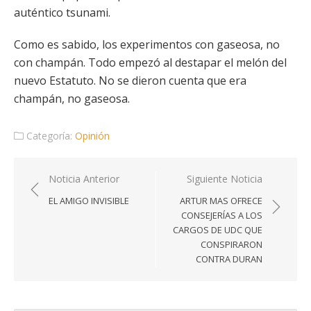
auténtico tsunami.
Como es sabido, los experimentos con gaseosa, no
con champán. Todo empezó al destapar el melón del
nuevo Estatuto. No se dieron cuenta que era
champán, no gaseosa.
Categoría:
Opinión
Navegación
Noticia Anterior
Siguiente Noticia
de
EL AMIGO INVISIBLE
ARTUR MAS OFRECE
entradas
CONSEJERÍAS A LOS
CARGOS DE UDC QUE
CONSPIRARON
CONTRA DURAN