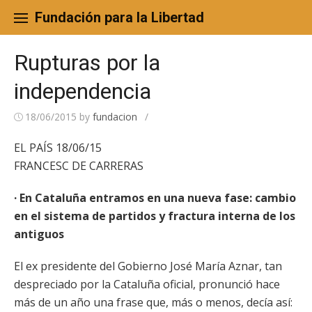
Skip
to
Fundación para la Libertad
content
Rupturas por la
independencia
18/06/2015
by
fundacion
/
EL PAÍS 18/06/15
FRANCESC DE CARRERAS
· En Cataluña entramos en una nueva fase: cambio
en el sistema de partidos y fractura interna de los
antiguos
El ex presidente del Gobierno José María Aznar, tan
despreciado por la Cataluña oficial, pronunció hace
más de un año una frase que, más o menos, decía así: