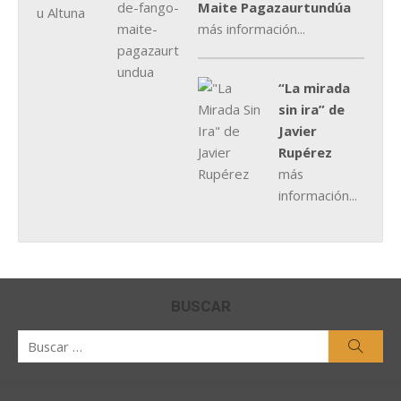
Maite Pagazaurtundúa
más información...
“La mirada
sin ira” de
Javier
Rupérez
más
información...
BUSCAR
Buscar
Busca
por: