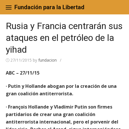
Skip
to
Fundación para la Libertad
content
Rusia y Francia centrarán sus
ataques en el petróleo de la
yihad
27/11/2015
by
fundacion
/
ABC – 27/11/15
· Putin y Hollande abogan por la creación de una
gran coalición antiterrorista.
· François Hollande y Vladímir Putin son firmes
partidarios de crear una gran coalición
antiterrorista internacional, pero el porvenir del