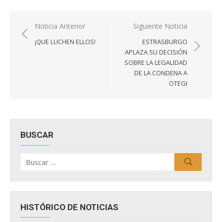
Navegación
Noticia Anterior
Siguiente Noticia
de
¡QUE LUCHEN ELLOS!
ESTRASBURGO
entradas
APLAZA SU DECISIÓN
SOBRE LA LEGALIDAD
DE LA CONDENA A
OTEGI
BUSCAR
Buscar
Buscar
por:
HISTÓRICO DE NOTICIAS