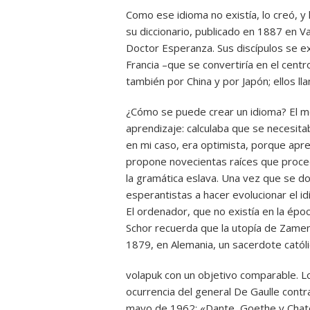
Como ese idioma no existía, lo creó, y 
su diccionario, publicado en 1887 en 
Doctor Esperanza. Sus discípulos se e
Francia –que se convertiría en el centr
también por China y por Japón; ellos l
¿Cómo se puede crear un idioma? El mé
aprendizaje: calculaba que se necesit
en mi caso, era optimista, porque apre
propone novecientas raíces que proce
la gramática eslava. Una vez que se do
esperantistas a hacer evolucionar el id
El ordenador, que no existía en la ép
Schor recuerda que la utopía de Zamenho
1879, en Alemania, un sacerdote católi
volapuk con un objetivo comparable. L
ocurrencia del general De Gaulle contra
mayo de 1962: «Dante, Goethe y Chate