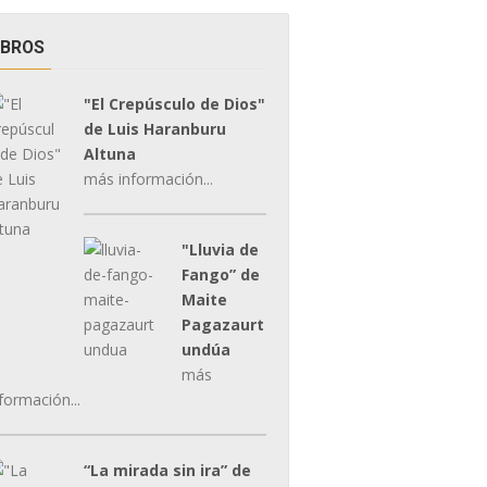
IBROS
"El Crepúsculo de Dios"
de Luis Haranburu
Altuna
más información...
"Lluvia de
Fango” de
Maite
Pagazaurt
undúa
más
formación...
“La mirada sin ira” de