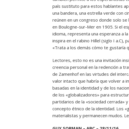
país sustituto para estos hablantes apá
una bandera, una estrella verde con ci
reúnen en un congreso donde solo se h
en Boulogne-sur-Mer en 1905. Si el es
idioma, representa una esperanza a la 
inspira en el rabino Hillel (siglo I a.C)
«Trata a los demás cómo te gustaría qu
Lectores, esto no es una invitación ins
creencia personal en la redención a tra
de Zamenhof en las virtudes del intercam
valor intacto que habría que volver a i
basadas en la identidad y de los nacio
de los «globalizadores» para estructur
partidarios de la «sociedad cerrada» y
concepto étnico de la identidad. Los «
materialistas y permanecen mudos. Le
GUY SORMAN – ABC – 28/11/16