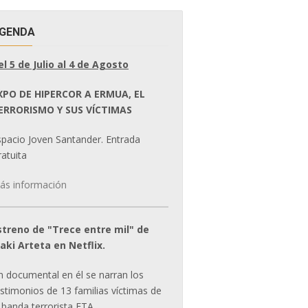
GENDA
el 5 de Julio al 4 de Agosto
XPO DE HIPERCOR A ERMUA, EL
ERRORISMO Y SUS VÍCTIMAS
spacio Joven Santander. Entrada
atuita
ás información
streno de "Trece entre mil" de
ñaki Arteta en Netflix.
n documental en él se narran los
estimonios de 13 familias víctimas de
 banda terrorista ETA.