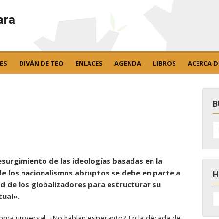
ara
ES
DIVÁN DE TEO
ENLACES
AGENDA
LIBROS
ACERCA D
B
B
po
resurgimiento de las ideologías basadas en la
de los nacionalismos abruptos se debe en parte a
H
ad de los globalizadores para estructurar su
H
tual».
D
N
dioma universal. ¿No hablan esperanto? En la década de