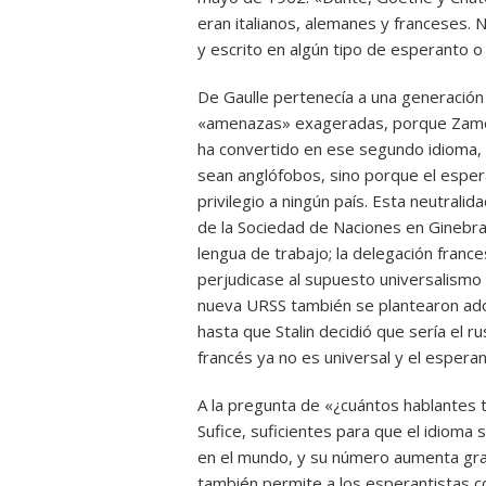
eran italianos, alemanes y franceses. 
y escrito en algún tipo de esperanto o
De Gaulle pertenecía a una generación 
«amenazas» exageradas, porque Zamenh
ha convertido en ese segundo idioma,
sean anglófobos, sino porque el esper
privilegio a ningún país. Esta neutral
de la Sociedad de Naciones en Ginebr
lengua de trabajo; la delegación fran
perjudicase al supuesto universalismo 
nueva URSS también se plantearon ado
hasta que Stalin decidió que sería el r
francés ya no es universal y el espera
A la pregunta de «¿cuántos hablantes t
Sufice, suficientes para que el idioma 
en el mundo, y su número aumenta graci
también permite a los esperantistas co