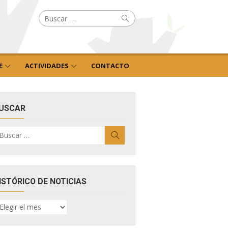
Buscar
Buscar
por:
E
ACTIVIDADES
CONTACTO
USCAR
uscar
Buscar
r:
ISTÓRICO DE NOTICIAS
ISTÓRICO
E
OTICIAS