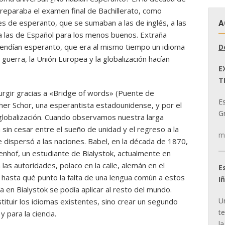
reparaba el examen final de Bachillerato, como
es de esperanto, que se sumaban a las de inglés, a las
A
a las de Español para los menos buenos. Extraña
rendían esperanto, que era al mismo tiempo un idioma
D
guerra, la Unión Europea y la globalización hacían
E
T
urgir gracias a «Bridge of words» (Puente de
E
ther Schor, una esperantista estadounidense, y por el
Gr
globalización. Cuando observamos nuestra larga
sin cesar entre el sueño de unidad y el regreso a la
m
 dispersó a las naciones. Babel, en la década de 1870,
nhof, un estudiante de Bialystok, actualmente en
 las autoridades, polaco en la calle, alemán en el
E
a hasta qué punto la falta de una lengua común a estos
I
a en Bialystok se podía aplicar al resto del mundo.
U
tuir los idiomas existentes, sino crear un segundo
t
y para la ciencia.
la