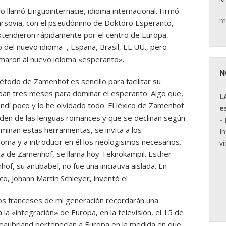
lo llamó Linguointernacie, idioma internacional. Firmó
m
Varsovia, con el pseudónimo de Doktoro Esperanto,
xtendieron rápidamente por el centro de Europa,
o del nuevo idioma–, España, Brasil, EE.UU., pero
lamaron al nuevo idioma «esperanto».
N
todo de Zamenhof es sencillo para facilitar su
aban tres meses para dominar el esperanto. Algo que,
L
ndí poco y lo he olvidado todo. El léxico de Zamenhof
e
den de las lenguas romances y que se declinan según
-
minan estas herramientas, se invita a los
I
ioma y a introducir en él los neologismos necesarios.
ví
oca de Zamenhof, se llama hoy Teknokampil. Esther
f, su antibabel, no fue una iniciativa aislada. En
co, Johann Martin Schleyer, inventó el
os franceses de mi generación recordarán una
 la «integración» de Europa, en la televisión, el 15 de
aubriand pertenecían a Europa en la medida en que