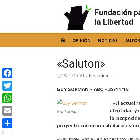
Skip
to
Fundación p
content
la Libertad
OPINIÓN
NOTICIAS
AUTOR
«Saluton»
28/11/2016
by
fundacion
/
Facebook
GUY SORMAN – ABC – 28/11/16
Twitter
· «El actual 
WhatsApp
identidad y 
Guy Sorman
la incapacid
Email
proyecto con un vocabulario espiri
Compartir
«¡Saluton!», «hola» en esperanto, un i