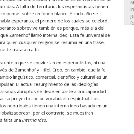
tridas. A falta de territorio, los esperantistas tienen
nco puntas sobre un fondo blanco. Y cada año se
abla esperanto, el primero de los cuales se celebró
peranto sobrevive también es porque, más allá del
que Zamenhof llamó interna ideo. Esta fe universal se
, para quien cualquier religión se resumía en una frase:
e te tratasen a ti».
istente a que se conviertan en esperantistas, ni una
vés de Zamenhof y Hillel. Creo, en cambio, que la fe
bio lingüístico, comercial, científico y cultural es un
mpulsar. El actual resurgimiento de las ideologías
nalismos abruptos se debe en parte a la incapacidad
ar su proyecto con un vocabulario espiritual. Los
 los neotribales tienen una interna ideo basada en un
globalizadores», por el contrario, se muestran
s falta una
interna ideo.