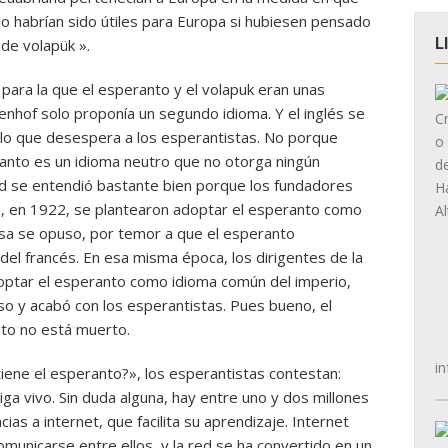
No habrían sido útiles para Europa si hubiesen pensado
L
 de volapük ».
para la que el esperanto y el volapuk eran unas
of solo proponía un segundo idioma. Y el inglés se
 lo que desespera a los esperantistas. No porque
anto es un idioma neutro que no otorga ningún
idad se entendió bastante bien porque los fundadores
a, en 1922, se plantearon adoptar el esperanto como
cesa se opuso, por temor a que el esperanto
del francés. En esa misma época, los dirigentes de la
ptar el esperanto como idioma común del imperio,
uso y acabó con los esperantistas. Pues bueno, el
nto no está muerto.
in
iene el esperanto?», los esperantistas contestan:
siga vivo. Sin duda alguna, hay entre uno y dos millones
as a internet, que facilita su aprendizaje. Internet
municarse entre ellos, y la red se ha convertido en un