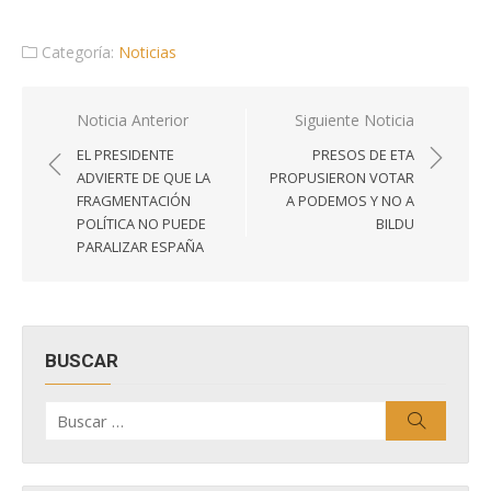
Categoría:
Noticias
Navegación
Noticia Anterior
Siguiente Noticia
de
EL PRESIDENTE
PRESOS DE ETA
entradas
ADVIERTE DE QUE LA
PROPUSIERON VOTAR
FRAGMENTACIÓN
A PODEMOS Y NO A
POLÍTICA NO PUEDE
BILDU
PARALIZAR ESPAÑA
BUSCAR
Buscar
Buscar
por: