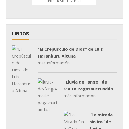
INFORME EN PDF
LIBROS
"El Crepúsculo de Dios" de Luis
Haranburu Altuna
más información...
"Lluvia de Fango” de
Maite Pagazaurtundúa
más información...
“La mirada
sin ira” de
Javier