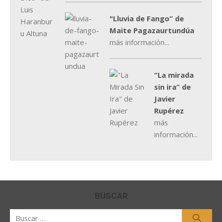
"Lluvia de Fango” de
Maite Pagazaurtundúa
más información...
“La mirada
sin ira” de
Javier
Rupérez
más
información...
BUSCAR
Buscar
Busca
por: