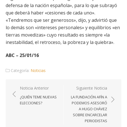
defensa de la nación española», para lo que subrayó
que deberá haber «cesiones de cada uno».
«Tendremos que ser generosos», dijo, y advirtió que
lo demás son «intereses personales» y equilibrios «en
tierras movedizas» cuyo resultado es siempre «la
inestabilidad, el retroceso, la pobreza y la quiebra».
ABC – 25/01/16
Categoría:
Noticias
Navegación
Noticia Anterior
Siguiente Noticia
de
¿QUIÉN TEME NUEVAS
LA FUNDACIÓN AFÍN A
entradas
ELECCIONES?
PODEMOS ASESORÓ
A HUGO CHÁVEZ
SOBRE ENCARCELAR
PERIODISTAS