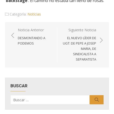
‘
backstage
‘. El camino no estaba tan lleno de rosas.
Categoría:
Noticias
Navegación
Noticia Anterior
Siguiente Noticia
de
DESMONTANDO A
EL NUEVO LÍDER DE
entradas
PODEMOS
UGT: DE PEPE A JOSEP
MARIA, DE
SINDICALISTA A
SEPARATISTA
BUSCAR
Buscar
Buscar
por: