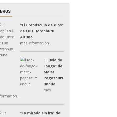
IBROS
"El Crepúsculo de Dios"
de Luis Haranburu
Altuna
más información...
"Lluvia de
Fango” de
Maite
Pagazaurt
undúa
más
formación...
“La mirada sin ira” de