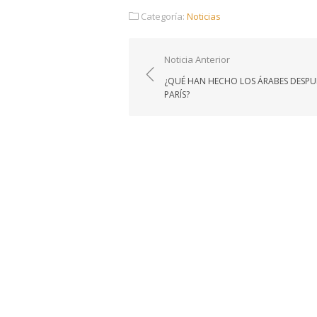
Categoría:
Noticias
Navegación
Noticia Anterior
de
¿QUÉ HAN HECHO LOS ÁRABES DESPU
entradas
PARÍS?