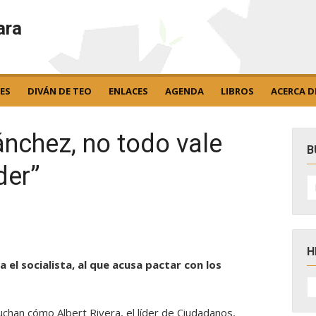
ara
ES
DIVÁN DE TEO
ENLACES
AGENDA
LIBROS
ACERCA D
ánchez, no todo vale
B
der”
B
po
H
a el socialista, al que acusa pactar con los
H
D
N
han cómo Albert Rivera, el líder de Ciudadanos,