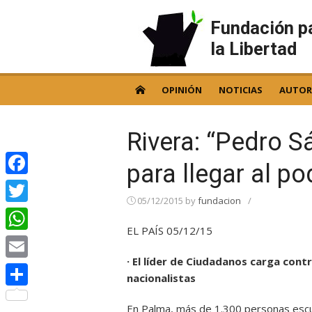
Skip
to
Fundación p
content
la Libertad
OPINIÓN
NOTICIAS
AUTOR
Rivera: “Pedro S
para llegar al po
Facebook
05/12/2015
by
fundacion
/
Twitter
EL PAÍS 05/12/15
WhatsApp
· El líder de Ciudadanos carga contr
Email
nacionalistas
Compartir
En Palma, más de 1.300 personas escuc