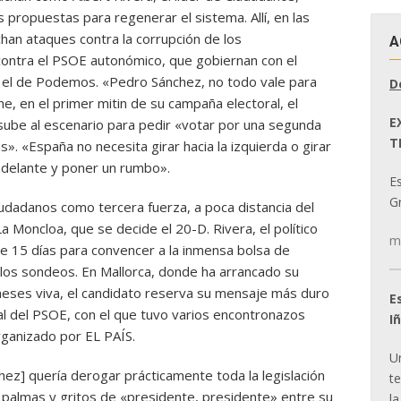
s propuestas para regenerar el sistema. Allí, en las
han ataques contra la corrupción de los
A
 contra el PSOE autonómico, que gobiernan con el
y el de Podemos. «Pedro Sánchez, no todo vale para
D
che, en el primer mitin de su campaña electoral, el
E
ube al escenario para pedir «votar por una segunda
T
 «España no necesita girar hacia la izquierda o girar
 adelante y poner un rumbo».
E
Gr
iudadanos como tercera fuerza, a poca distancia del
a Moncloa, que se decide el 20-D. Rivera, el político
m
ne 15 días para convencer a la inmensa bolsa de
 los sondeos. En Mallorca, donde ha arrancado su
meses viva, el candidato reserva su mensaje más duro
E
l del PSOE, con el que tuvo varios encontronazos
I
rganizado por EL PAÍS.
U
chez] quería derogar prácticamente toda la legislación
t
a palmas y gritos de «presidente, presidente» entre su
la