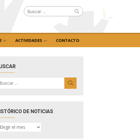
Buscar
Buscar
por:
E
ACTIVIDADES
CONTACTO
USCAR
uscar
Buscar
r:
ISTÓRICO DE NOTICIAS
ISTÓRICO
E
OTICIAS