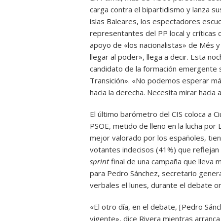
carga contra el bipartidismo y lanza su
islas Baleares, los espectadores escuc
representantes del PP local y críticas
apoyo de «los nacionalistas» de Més 
llegar al poder», llega a decir. Esta no
candidato de la formación emergente s
Transición». «No podemos esperar más».
hacia la derecha. Necesita mirar hacia
El último barómetro del CIS coloca a C
PSOE, metido de lleno en la lucha por L
mejor valorado por los españoles, tie
votantes indecisos (41%) que reflejan
sprint
final de una campaña que lleva 
para Pedro Sánchez, secretario genera
verbales el lunes, durante el debate o
«El otro día, en el debate, [Pedro Sán
vigente», dice Rivera mientras arranc