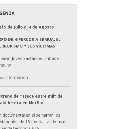
GENDA
el 5 de Julio al 4 de Agosto
XPO DE HIPERCOR A ERMUA, EL
ERRORISMO Y SUS VÍCTIMAS
spacio Joven Santander. Entrada
atuita
ás información
streno de "Trece entre mil" de
ñaki Arteta en Netflix.
n documental en él se narran los
estimonios de 13 familias víctimas de
 banda terrorista ETA.