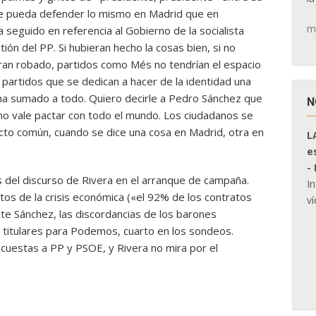
e pueda defender lo mismo en Madrid que en
m
 seguido en referencia al Gobierno de la socialista
ión del PP. Si hubieran hecho la cosas bien, si no
eran robado, partidos como Més no tendrían el espacio
 partidos que se dedican a hacer de la identidad una
ha sumado a todo. Quiero decirle a Pedro Sánchez que
N
 no vale pactar con todo el mundo. Los ciudadanos se
cto común, cuando se dice una cosa en Madrid, otra en
L
e
-
s del discurso de Rivera en el arranque de campaña.
I
ctos de la crisis económica («el 92% de los contratos
ví
te Sánchez, las discordancias de los barones
s titulares para Podemos, cuarto en los sondeos.
ncuestas a PP y PSOE, y Rivera no mira por el