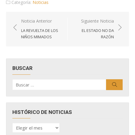
Categoría:
Noticias
Navegación
Noticia Anterior
Siguiente Noticia
de
LA REVUELTA DE LOS
EL ESTADO NO DA
entradas
NIÑOS MIMADOS
RAZÓN
BUSCAR
Buscar
Buscar
por:
HISTÓRICO DE NOTICIAS
HISTÓRICO
DE
NOTICIAS