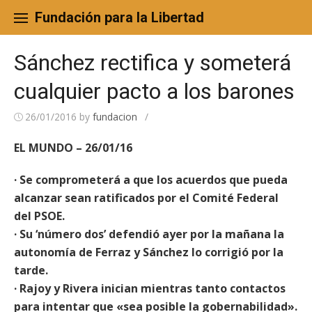
Skip
to
Fundación para la Libertad
content
Sánchez rectifica y someterá
cualquier pacto a los barones
26/01/2016
by
fundacion
/
EL MUNDO – 26/01/16
· Se comprometerá a que los acuerdos que pueda
alcanzar sean ratificados por el Comité Federal
del PSOE.
· Su ‘número dos’ defendió ayer por la mañana la
autonomía de Ferraz y Sánchez lo corrigió por la
tarde.
· Rajoy y Rivera inician mientras tanto contactos
para intentar que «sea posible la gobernabilidad».