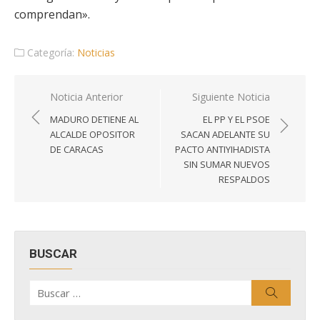
comprendan».
Categoría:
Noticias
Navegación
Noticia Anterior
Siguiente Noticia
de
MADURO DETIENE AL
EL PP Y EL PSOE
entradas
ALCALDE OPOSITOR
SACAN ADELANTE SU
DE CARACAS
PACTO ANTIYIHADISTA
SIN SUMAR NUEVOS
RESPALDOS
BUSCAR
Buscar
Buscar
por: