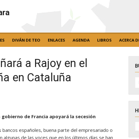
ara
ES
DIVÁN DE TEO
ENLACES
AGENDA
LIBROS
ACERCA D
ará a Rajoy en el
B
ña en Cataluña
B
po
H
n gobierno de Francia apoyará la secesión
H
D
les bancos españoles, buena parte del empresariado o
N
 algunas de las voces que en los últimos días se han