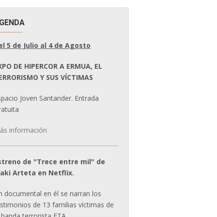
GENDA
el 5 de Julio al 4 de Agosto
XPO DE HIPERCOR A ERMUA, EL
ERRORISMO Y SUS VÍCTIMAS
spacio Joven Santander. Entrada
atuita
ás información
streno de "Trece entre mil" de
ñaki Arteta en Netflix.
n documental en él se narran los
estimonios de 13 familias víctimas de
 banda terrorista ETA.