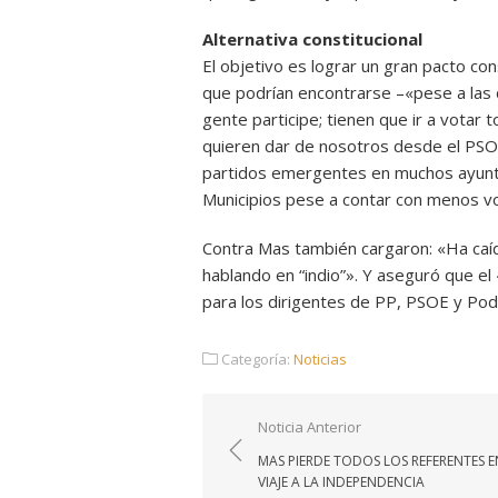
Alternativa constitucional
El objetivo es lograr un gran pacto cons
que podrían encontrarse –«pese a las 
gente participe; tienen que ir a votar
quieren dar de nosotros desde el PSOE»
partidos emergentes en muchos ayunta
Municipios pese a contar con menos vo
Contra Mas también cargaron: «Ha caído
hablando en “indio”». Y aseguró que el
para los dirigentes de PP, PSOE y P
Categoría:
Noticias
Navegación
Noticia Anterior
de
MAS PIERDE TODOS LOS REFERENTES E
entradas
VIAJE A LA INDEPENDENCIA