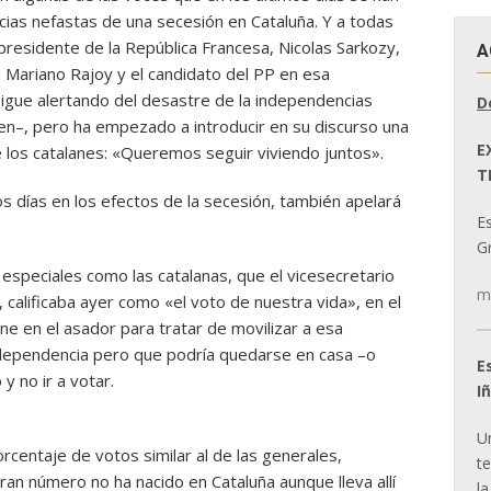
ias nefastas de una secesión en Cataluña. Y a todas
 presidente de la República Francesa, Nicolas Sarkozy,
A
 Mariano Rajoy y el candidato del PP en esa
 sigue alertando del desastre de la independencias
D
den–, pero ha empezado a introducir en su discurso una
E
e los catalanes: «Queremos seguir viviendo juntos».
T
os días en los efectos de la secesión, también apelará
E
Gr
n especiales como las catalanas, que el vicesecretario
m
calificaba ayer como «el voto de nuestra vida», en el
ne en el asador para tratar de movilizar a esa
independencia pero que podría quedarse en casa –o
E
y no ir a votar.
I
U
rcentaje de votos similar al de las generales,
t
ran número no ha nacido en Cataluña aunque lleva allí
la