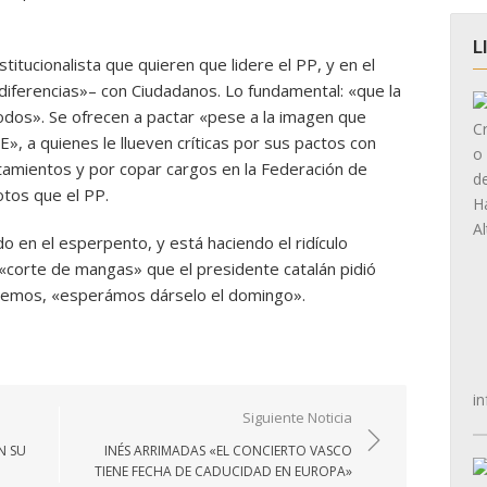
L
titucionalista que quieren que lidere el PP, y en el
diferencias»– con Ciudadanos. Lo fundamental: «que la
 todos». Se ofrecen a pactar «pese a la imagen que
, a quienes le llueven críticas por sus pactos con
mientos y por copar cargos en la Federación de
tos que el PP.
 en el esperpento, y está haciendo el ridículo
 «corte de mangas» que el presidente catalán pidió
odemos, «esperámos dárselo el domingo».
in
Siguiente Noticia
N SU
INÉS ARRIMADAS «EL CONCIERTO VASCO
TIENE FECHA DE CADUCIDAD EN EUROPA»