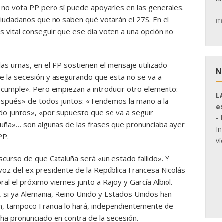
 no vota PP pero sí puede apoyarles en las generales.
ciudadanos que no saben qué votarán el 27S. En el
m
s vital conseguir que ese día voten a una opción no
 las urnas, en el PP sostienen el mensaje utilizado
N
de la secesión y asegurando que esta no se va a
cumple». Pero empiezan a introducir otro elemento:
L
después» de todos juntos: «Tendemos la mano a la
e
do juntos», «por supuesto que se va a seguir
-
aluña»… son algunas de las frases que pronunciaba ayer
I
PP.
ví
curso de que Cataluña será «un estado fallido». Y
oz del ex presidente de la República Francesa Nicolás
al el próximo viernes junto a Rajoy y García Albiol.
, si ya Alemania, Reino Unido y Estados Unidos han
n, tampoco Francia lo hará, independientemente de
ha pronunciado en contra de la secesión.