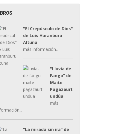
IBROS
"El Crepúsculo de Dios"
de Luis Haranburu
Altuna
más información...
"Lluvia de
Fango” de
Maite
Pagazaurt
undúa
más
formación...
“La mirada sin ira” de