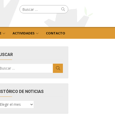
Buscar
Buscar
por:
E
ACTIVIDADES
CONTACTO
USCAR
uscar
Buscar
r:
ISTÓRICO DE NOTICIAS
ISTÓRICO
E
OTICIAS