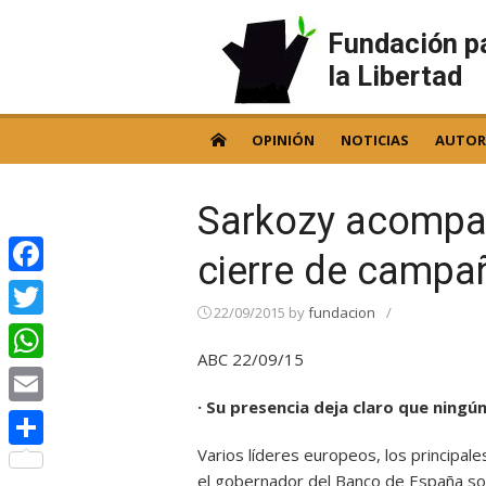
Skip
to
Fundación p
content
la Libertad
OPINIÓN
NOTICIAS
AUTOR
Sarkozy acompañ
cierre de campa
Facebook
22/09/2015
by
fundacion
/
Twitter
ABC 22/09/15
WhatsApp
· Su presencia deja claro que ningú
Email
Varios líderes europeos, los principa
Compartir
el gobernador del Banco de España son