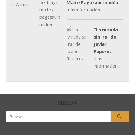
Maite Pagazaurtundúa
más información...
“La mirada
sin ira” de
Javier
Rupérez
más
información...
BUSCAR
Buscar
Busca
por: