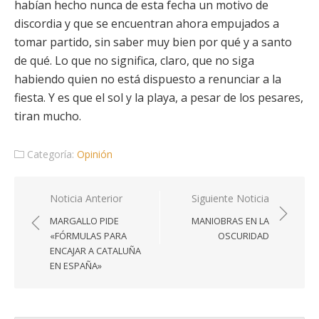
habían hecho nunca de esta fecha un motivo de
discordia y que se encuentran ahora empujados a
tomar partido, sin saber muy bien por qué y a santo
de qué. Lo que no significa, claro, que no siga
habiendo quien no está dispuesto a renunciar a la
fiesta. Y es que el sol y la playa, a pesar de los pesares,
tiran mucho.
Categoría:
Opinión
Navegación
Noticia Anterior
Siguiente Noticia
de
MARGALLO PIDE
MANIOBRAS EN LA
entradas
«FÓRMULAS PARA
OSCURIDAD
ENCAJAR A CATALUÑA
EN ESPAÑA»