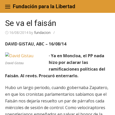
Skip
to
Fundación para la Libertad
content
Se va el faisán
16/08/2014
by
fundacion
/
DAVID GISTAU, ABC – 16/08/14
· Ya en Moncloa, el PP nada
hizo por aclarar las
David Gistau
ramificaciones políticas del
Faisán. Al revés. Procuró enterrarlo.
Hubo un largo periodo, cuando gobernaba Zapatero,
en que los cronistas parlamentarios sabíamos que el
Faisán nos dejaría resuelto un par de párrafos cada
miércoles de sesión de control. Como velociraptores
spenglerianos empeñados en salvar el honor de la