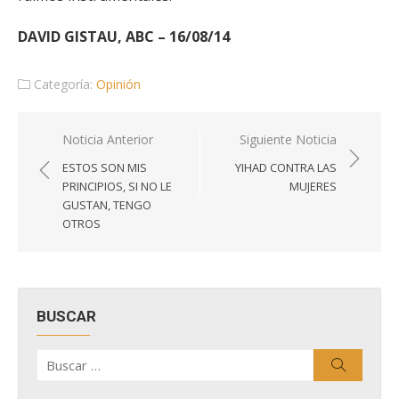
DAVID GISTAU, ABC – 16/08/14
Categoría:
Opinión
Navegación
Noticia Anterior
Siguiente Noticia
de
ESTOS SON MIS
YIHAD CONTRA LAS
entradas
PRINCIPIOS, SI NO LE
MUJERES
GUSTAN, TENGO
OTROS
BUSCAR
Buscar
Buscar
por: